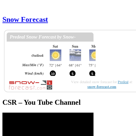
Snow Forecast
View detailed snow forecast for
Predeal
at:
snow-forecast.com
CSR – You Tube Channel