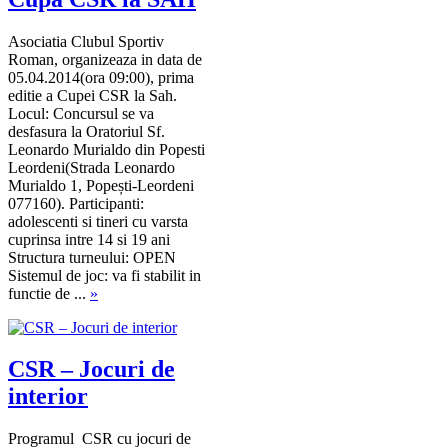
Asociatia Clubul Sportiv
Roman, organizeaza in data de
05.04.2014(ora 09:00), prima
editie a Cupei CSR la Sah.
Locul: Concursul se va
desfasura la Oratoriul Sf.
Leonardo Murialdo din Popesti
Leordeni(Strada Leonardo
Murialdo 1, Popești-Leordeni
077160). Participanti:
adolescenti si tineri cu varsta
cuprinsa intre 14 si 19 ani
Structura turneului: OPEN
Sistemul de joc: va fi stabilit in
functie de ...
»
CSR – Jocuri de
interior
Programul CSR cu jocuri de