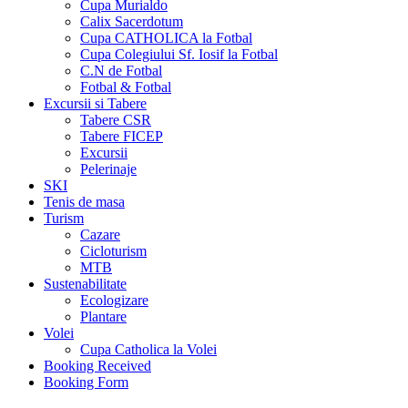
Cupa Murialdo
Calix Sacerdotum
Cupa CATHOLICA la Fotbal
Cupa Colegiului Sf. Iosif la Fotbal
C.N de Fotbal
Fotbal & Fotbal
Excursii si Tabere
Tabere CSR
Tabere FICEP
Excursii
Pelerinaje
SKI
Tenis de masa
Turism
Cazare
Cicloturism
MTB
Sustenabilitate
Ecologizare
Plantare
Volei
Cupa Catholica la Volei
Booking Received
Booking Form