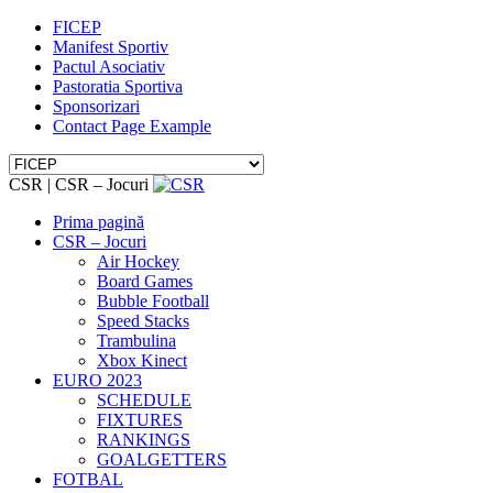
FICEP
Manifest Sportiv
Pactul Asociativ
Pastoratia Sportiva
Sponsorizari
Contact Page Example
CSR | CSR – Jocuri
Prima pagină
CSR – Jocuri
Air Hockey
Board Games
Bubble Football
Speed Stacks
Trambulina
Xbox Kinect
EURO 2023
SCHEDULE
FIXTURES
RANKINGS
GOALGETTERS
FOTBAL