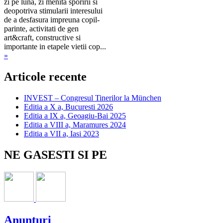
zi pe luna, zi menita sporirii si
deopotriva stimularii interesului
de a desfasura impreuna copil-
parinte, activitati de gen
art&craft, constructive si
importante in etapele vietii cop...
»
Articole recente
INVEST – Congresul Tinerilor la München
Editia a X a, Bucuresti 2026
Editia a IX a, Geoagiu-Bai 2025
Editia a VIII a, Maramures 2024
Editia a VII a, Iasi 2023
NE GASESTI SI PE
Anunturi