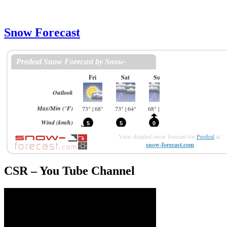
Snow Forecast
View detailed snow forecast for
Predeal
at:
snow-forecast.com
CSR – You Tube Channel