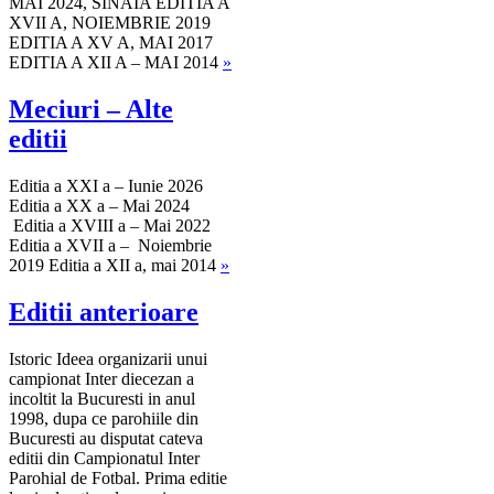
MAI 2024, SINAIA EDITIA A
XVII A, NOIEMBRIE 2019
EDITIA A XV A, MAI 2017
EDITIA A XII A – MAI 2014
»
Meciuri – Alte
editii
Editia a XXI a – Iunie 2026
Editia a XX a – Mai 2024
Editia a XVIII a – Mai 2022
Editia a XVII a – Noiembrie
2019 Editia a XII a, mai 2014
»
Editii anterioare
Istoric Ideea organizarii unui
campionat Inter diecezan a
incoltit la Bucuresti in anul
1998, dupa ce parohiile din
Bucuresti au disputat cateva
editii din Campionatul Inter
Parohial de Fotbal. Prima editie