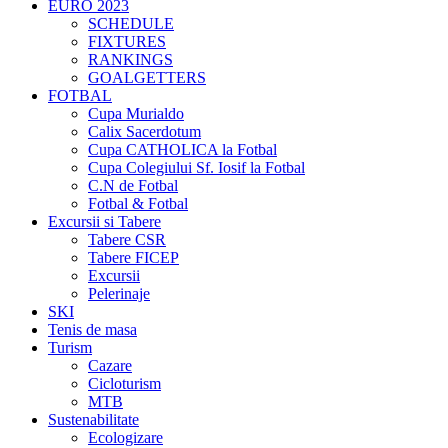
EURO 2023
SCHEDULE
FIXTURES
RANKINGS
GOALGETTERS
FOTBAL
Cupa Murialdo
Calix Sacerdotum
Cupa CATHOLICA la Fotbal
Cupa Colegiului Sf. Iosif la Fotbal
C.N de Fotbal
Fotbal & Fotbal
Excursii si Tabere
Tabere CSR
Tabere FICEP
Excursii
Pelerinaje
SKI
Tenis de masa
Turism
Cazare
Cicloturism
MTB
Sustenabilitate
Ecologizare