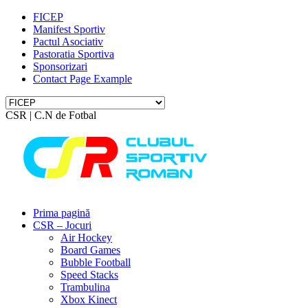
FICEP
Manifest Sportiv
Pactul Asociativ
Pastoratia Sportiva
Sponsorizari
Contact Page Example
CSR | C.N de Fotbal
Prima pagină
CSR – Jocuri
Air Hockey
Board Games
Bubble Football
Speed Stacks
Trambulina
Xbox Kinect