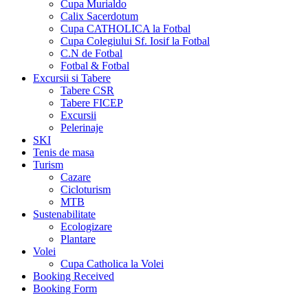
Cupa Murialdo
Calix Sacerdotum
Cupa CATHOLICA la Fotbal
Cupa Colegiului Sf. Iosif la Fotbal
C.N de Fotbal
Fotbal & Fotbal
Excursii si Tabere
Tabere CSR
Tabere FICEP
Excursii
Pelerinaje
SKI
Tenis de masa
Turism
Cazare
Cicloturism
MTB
Sustenabilitate
Ecologizare
Plantare
Volei
Cupa Catholica la Volei
Booking Received
Booking Form