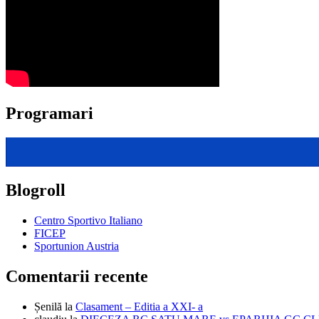
Programari
Blogroll
Centro Sportivo Italiano
FICEP
Sportunion Austria
Comentarii recente
Șenilă
la
Clasament – Editia a XXI- a