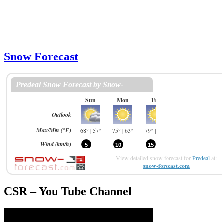
Snow Forecast
View detailed snow forecast for
Predeal
at:
snow-forecast.com
CSR – You Tube Channel