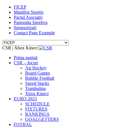
FICEP
Manifest Sportiv
Pactul Asociativ
Pastoratia Sportiva
Sponsorizari
Contact Page Example
CSR | Xbox Kinect
Prima pagină
CSR – Jocuri
Air Hockey
Board Games
Bubble Football
Speed Stacks
Trambulina
Xbox Kinect
EURO 2023
SCHEDULE
FIXTURES
RANKINGS
GOALGETTERS
FOTBAL