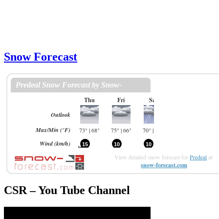
Snow Forecast
View detailed snow forecast for
Predeal
at:
snow-forecast.com
CSR – You Tube Channel