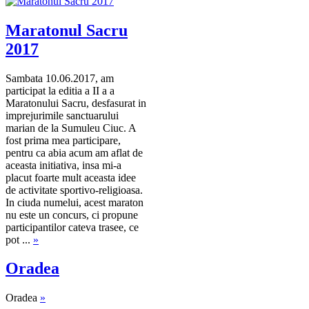
Maratonul Sacru
2017
Sambata 10.06.2017, am
participat la editia a II a a
Maratonului Sacru, desfasurat in
imprejurimile sanctuarului
marian de la Sumuleu Ciuc. A
fost prima mea participare,
pentru ca abia acum am aflat de
aceasta initiativa, insa mi-a
placut foarte mult aceasta idee
de activitate sportivo-religioasa.
In ciuda numelui, acest maraton
nu este un concurs, ci propune
participantilor cateva trasee, ce
pot ...
»
Oradea
Oradea
»