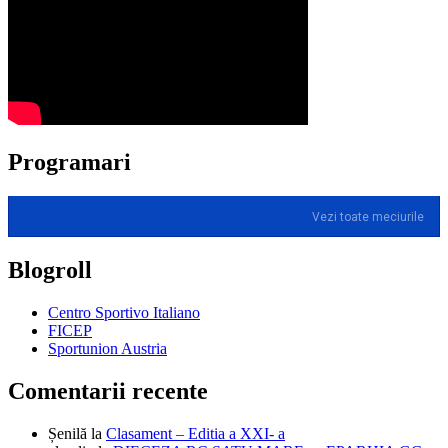
Programari
Vezi toate meciurile
Blogroll
Centro Sportivo Italiano
FICEP
Sportunion Austria
Comentarii recente
Șenilă
la
Clasament – Editia a XXI- a