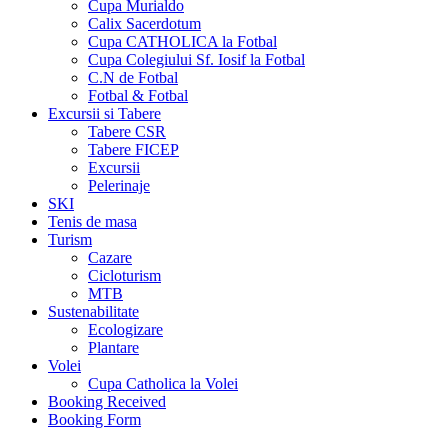
Cupa Murialdo
Calix Sacerdotum
Cupa CATHOLICA la Fotbal
Cupa Colegiului Sf. Iosif la Fotbal
C.N de Fotbal
Fotbal & Fotbal
Excursii si Tabere
Tabere CSR
Tabere FICEP
Excursii
Pelerinaje
SKI
Tenis de masa
Turism
Cazare
Cicloturism
MTB
Sustenabilitate
Ecologizare
Plantare
Volei
Cupa Catholica la Volei
Booking Received
Booking Form