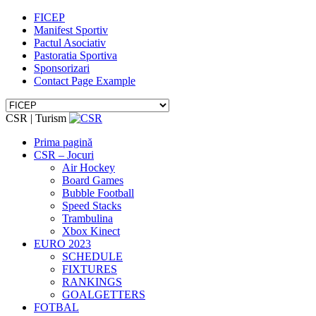
FICEP
Manifest Sportiv
Pactul Asociativ
Pastoratia Sportiva
Sponsorizari
Contact Page Example
CSR | Turism
Prima pagină
CSR – Jocuri
Air Hockey
Board Games
Bubble Football
Speed Stacks
Trambulina
Xbox Kinect
EURO 2023
SCHEDULE
FIXTURES
RANKINGS
GOALGETTERS
FOTBAL