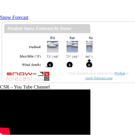
Snow Forecast
View detailed snow forecast for
Predeal
at:
snow-forecast.com
CSR – You Tube Channel