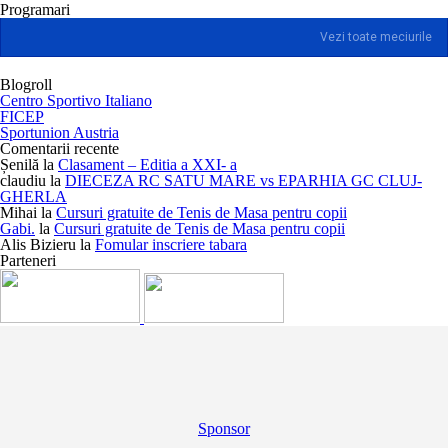
Programari
Vezi toate meciurile
Blogroll
Centro Sportivo Italiano
FICEP
Sportunion Austria
Comentarii recente
Șenilă
la
Clasament – Editia a XXI- a
claudiu
la
DIECEZA RC SATU MARE vs EPARHIA GC CLUJ-
GHERLA
Mihai
la
Cursuri gratuite de Tenis de Masa pentru copii
Gabi.
la
Cursuri gratuite de Tenis de Masa pentru copii
Alis Bizieru
la
Fomular inscriere tabara
Parteneri
Sponsor