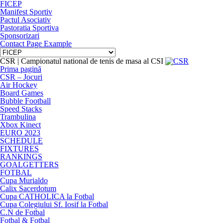
FICEP
Manifest Sportiv
Pactul Asociativ
Pastoratia Sportiva
Sponsorizari
Contact Page Example
CSR | Campionatul national de tenis de masa al CSI
Prima pagină
CSR – Jocuri
Air Hockey
Board Games
Bubble Football
Speed Stacks
Trambulina
Xbox Kinect
EURO 2023
SCHEDULE
FIXTURES
RANKINGS
GOALGETTERS
FOTBAL
Cupa Murialdo
Calix Sacerdotum
Cupa CATHOLICA la Fotbal
Cupa Colegiului Sf. Iosif la Fotbal
C.N de Fotbal
Fotbal & Fotbal