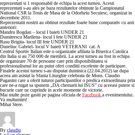
reprezentati si 1 responsabil de echipa la acest turneu. Acesti
reprezentati s-au ales pe baza rezultatelor obtinute la Campionatul
National CSR la Tenis de Masa de la Odorheiu Secuiesc, organizat in
decembrie 2011.
Reprezentatii nostrii au obtinut rezultate foarte bune comparativ cu anii
anteriori:
Mandru Bogdan – locul I baieti UNDER 21
Dumitrescu Marilena- locul I fete UNDER 21
Rasu Brigita- locul III fete UNDER 21
Daneliuc Gabriel- locul V baieti VETERANI cat. A
Centrul Sportiv Italian este o organizatie afiliata la Biserica Catolica
din Italia si au 750 000 de membrii. La acest turneu au fost in echipa
de organizare 70 de persoane care prin disponibilitatea si
profesionalismul lor au putut oferi conditii excelente de participare.
Finalele acestui turneu s-au disputat duminica (22.04.2012) iar dupa
aceea am asistat la Sfanta Liturghie celebrata de Mons. Claudio
Paganini care a oferit tuturor participantilor o predica extraordinara prin
care ne-a rugat sa spunem „DA chemarii lui ISUS” cu aceeasi putere si
bucurie care ne cuprinde in acele momente de victorie.
Mai multe poze gasiti pe pagina oficiala de
Facebook
a evenimentului.
Va multumim!
Mihai Stere.
By
claudiu
Lasă un răspuns