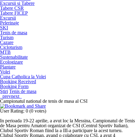
Excursii si Tabere
Tabere CSR
Tabere FICEP
Excursii
Pelerinaje
SKI
Tenis de masa
Turism
Cazare
Cicloturism
MTB
Sustenabilitate
Ecologizare
Plantare
Volei
Cupa Catholica la Volei
Booking Received
Booking Form
Ştiri
Tenis de masa
prev
next
Campionatul national de tenis de masa al CSI
User Rating
:
0
(
0
votes)
In perioada 19-22 aprilie, a avut loc la Messina, Campionatul de Tenis
de Masa pentru Amatori organizat de CSI (Centrul Sportiv Italian),
Clubul Sportiv Roman fiind la a III-a participare la acest turneu.
Clubul Sportiv Roman, avand o colaborare cu CSI, a avut 4