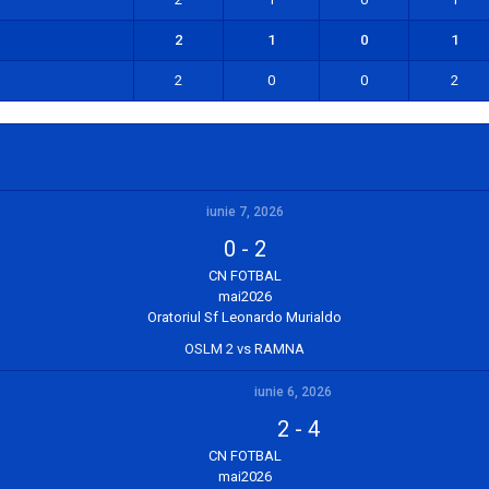
2
1
0
1
2
0
0
2
iunie 7, 2026
0
-
2
CN FOTBAL
mai2026
Oratoriul Sf Leonardo Murialdo
OSLM 2 vs RAMNA
iunie 6, 2026
2
-
4
CN FOTBAL
mai2026