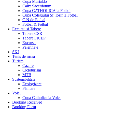
Cupa Murialdo
Calix Sacerdotum
Cupa CATHOLICA la Fotbal
Cupa Colegiului Sf. Iosif la Fotbal
C.N de Fotbal
Fotbal & Fotbal
Excursii si Tabere
Tabere CSR
Tabere FICEP
Excursii
Pelerinaje
SKI
Tenis de masa
Turism
Cazare
Cicloturism
MTB
Sustenabilitate
Ecologizare
Plantare
Volei
Cupa Catholica la Volei
Booking Received
Booking Form