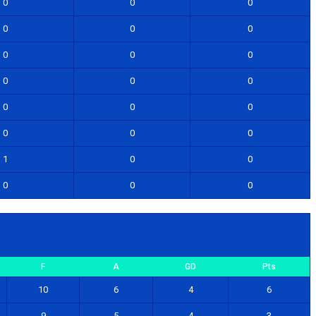
0
0
0
0
0
0
0
0
0
0
0
0
0
0
0
0
0
0
1
0
0
0
0
0
F
A
GD
Pts
10
6
4
6
9
5
4
3