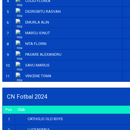
COCIU FLOREA
4
DESROBITU RASVAN
5
EMURLA ALIN
6
MARCU IONUT
7
NITA FLORIN
8
PASARE ALEXANDRU
9
SAVU MARIUS
10
VINCENE TOMA
11
CN Fotbal 2024
Pos
Club
CATHOLIC OLD BOYS
1
LUCEAFARUL
2