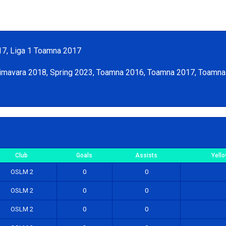
017, Liga 1 Toamna 2017
rimavara 2018, Spring 2023, Toamna 2016, Toamna 2017, Toamn
Club
Goals
Assists
Yell
OSLM 2
0
0
OSLM 2
0
0
OSLM 2
0
0