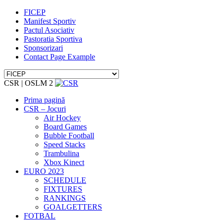
FICEP
Manifest Sportiv
Pactul Asociativ
Pastoratia Sportiva
Sponsorizari
Contact Page Example
CSR | OSLM 2
Prima pagină
CSR – Jocuri
Air Hockey
Board Games
Bubble Football
Speed Stacks
Trambulina
Xbox Kinect
EURO 2023
SCHEDULE
FIXTURES
RANKINGS
GOALGETTERS
FOTBAL