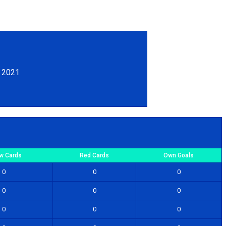
a 2021
ow Cards
Red Cards
Own Goals
0
0
0
0
0
0
0
0
0