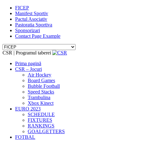
FICEP
Manifest Sportiv
Pactul Asociativ
Pastoratia Sportiva
Sponsorizari
Contact Page Example
CSR | Programul taberei
Prima pagină
CSR – Jocuri
Air Hockey
Board Games
Bubble Football
Speed Stacks
Trambulina
Xbox Kinect
EURO 2023
SCHEDULE
FIXTURES
RANKINGS
GOALGETTERS
FOTBAL