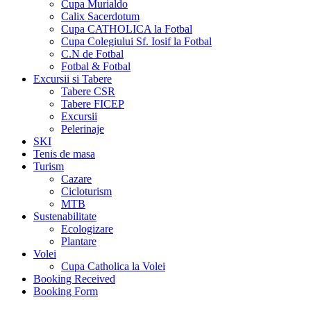
Cupa Murialdo
Calix Sacerdotum
Cupa CATHOLICA la Fotbal
Cupa Colegiului Sf. Iosif la Fotbal
C.N de Fotbal
Fotbal & Fotbal
Excursii si Tabere
Tabere CSR
Tabere FICEP
Excursii
Pelerinaje
SKI
Tenis de masa
Turism
Cazare
Cicloturism
MTB
Sustenabilitate
Ecologizare
Plantare
Volei
Cupa Catholica la Volei
Booking Received
Booking Form