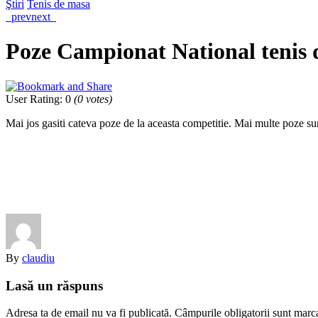
Ştiri
Tenis de masa
prev
next
Poze Campionat National tenis
User Rating
:
0
(
0
votes)
Mai jos gasiti cateva poze de la aceasta competitie. Mai multe poze s
By
claudiu
Lasă un răspuns
Adresa ta de email nu va fi publicată.
Câmpurile obligatorii sunt marc