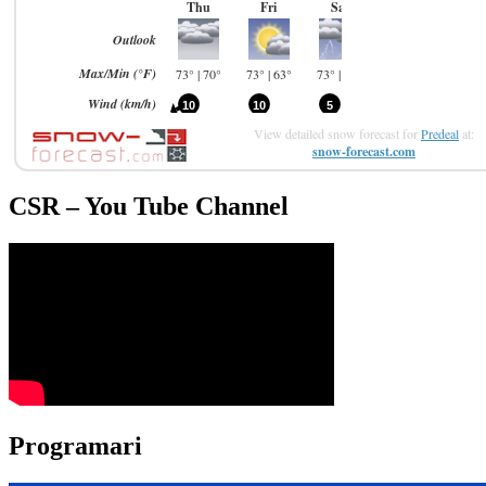
View detailed snow forecast for
Predeal
at:
snow-forecast.com
CSR – You Tube Channel
Programari