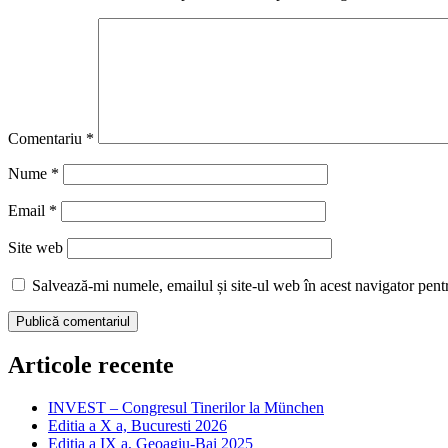
Comentariu
*
Nume
*
Email
*
Site web
Salvează-mi numele, emailul și site-ul web în acest navigator pent
Articole recente
INVEST – Congresul Tinerilor la München
Editia a X a, Bucuresti 2026
Editia a IX a, Geoagiu-Bai 2025