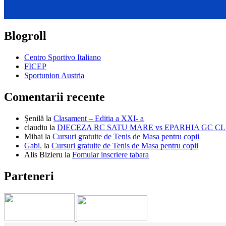
Blogroll
Centro Sportivo Italiano
FICEP
Sportunion Austria
Comentarii recente
Șenilă
la
Clasament – Editia a XXI- a
claudiu
la
DIECEZA RC SATU MARE vs EPARHIA GC C
Mihai
la
Cursuri gratuite de Tenis de Masa pentru copii
Gabi.
la
Cursuri gratuite de Tenis de Masa pentru copii
Alis Bizieru
la
Fomular inscriere tabara
Parteneri