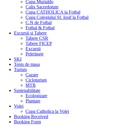
Cupa Murialdo
Calix Sacerdotum
Cupa CATHOLICA la Fotbal
Cupa Colegiului Sf. Iosif la Fotbal
C.N de Fotbal
Fotbal & Fotbal
Excursii si Tabere
Tabere CSR
Tabere FICEP
Excursii
Pelerinaje
SKI
Tenis de masa
Turism
Cazare
Cicloturism
MTB
Sustenabilitate
Ecologizare
Plantare
Volei
Cupa Catholica la Volei
Booking Received
Booking Form