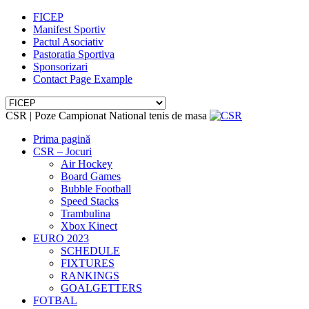
FICEP
Manifest Sportiv
Pactul Asociativ
Pastoratia Sportiva
Sponsorizari
Contact Page Example
CSR | Poze Campionat National tenis de masa
Prima pagină
CSR – Jocuri
Air Hockey
Board Games
Bubble Football
Speed Stacks
Trambulina
Xbox Kinect
EURO 2023
SCHEDULE
FIXTURES
RANKINGS
GOALGETTERS
FOTBAL