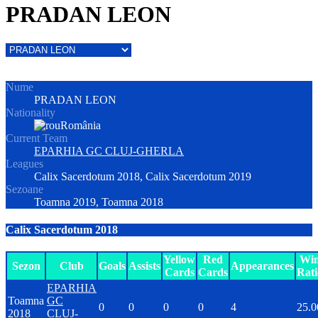
PRADAN LEON
Nume
PRADAN LEON
Nationality
România
Current Team
EPARHIA GC CLUJ-GHERLA
Leagues
Calix Sacerdotum 2018, Calix Sacerdotum 2019
Sezoane
Toamna 2019, Toamna 2018
Calix Sacerdotum 2018
Yellow
Red
Wi
Sezon
Club
Goals
Assists
Appearances
Cards
Cards
Rati
EPARHIA
Toamna
GC
0
0
0
0
4
25.0
2018
CLUJ-