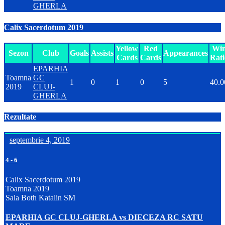
GHERLA
Calix Sacerdotum 2019
Yellow
Red
Wi
Sezon
Club
Goals
Assists
Appearances
Cards
Cards
Rati
EPARHIA
Toamna
GC
1
0
1
0
5
40.0
2019
CLUJ-
GHERLA
Rezultate
septembrie 4, 2019
4
-
6
Calix Sacerdotum 2019
Toamna 2019
Sala Both Katalin SM
EPARHIA GC CLUJ-GHERLA vs DIECEZA RC SATU