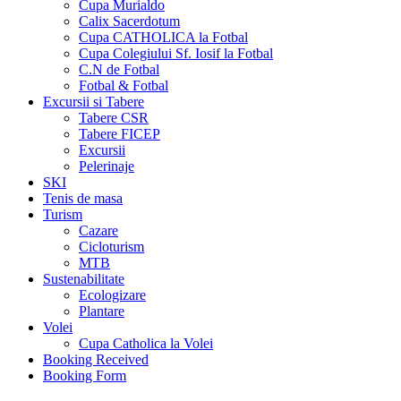
Cupa Murialdo
Calix Sacerdotum
Cupa CATHOLICA la Fotbal
Cupa Colegiului Sf. Iosif la Fotbal
C.N de Fotbal
Fotbal & Fotbal
Excursii si Tabere
Tabere CSR
Tabere FICEP
Excursii
Pelerinaje
SKI
Tenis de masa
Turism
Cazare
Cicloturism
MTB
Sustenabilitate
Ecologizare
Plantare
Volei
Cupa Catholica la Volei
Booking Received
Booking Form