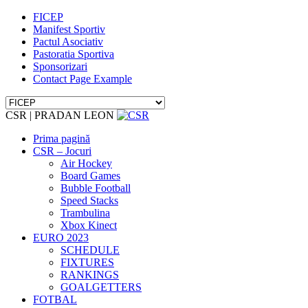
FICEP
Manifest Sportiv
Pactul Asociativ
Pastoratia Sportiva
Sponsorizari
Contact Page Example
CSR | PRADAN LEON
Prima pagină
CSR – Jocuri
Air Hockey
Board Games
Bubble Football
Speed Stacks
Trambulina
Xbox Kinect
EURO 2023
SCHEDULE
FIXTURES
RANKINGS
GOALGETTERS
FOTBAL