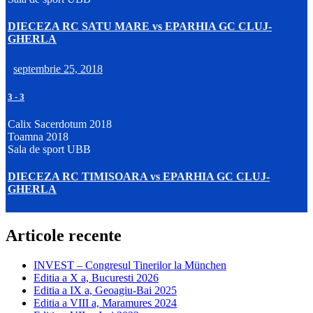
DIECEZA RC SATU MARE vs EPARHIA GC CLUJ-
GHERLA
septembrie 25, 2018
3
-
3
Calix Sacerdotum 2018
Toamna 2018
Sala de sport UBB
DIECEZA RC TIMISOARA vs EPARHIA GC CLUJ-
GHERLA
Articole recente
INVEST – Congresul Tinerilor la München
Editia a X a, Bucuresti 2026
Editia a IX a, Geoagiu-Bai 2025
Editia a VIII a, Maramures 2024