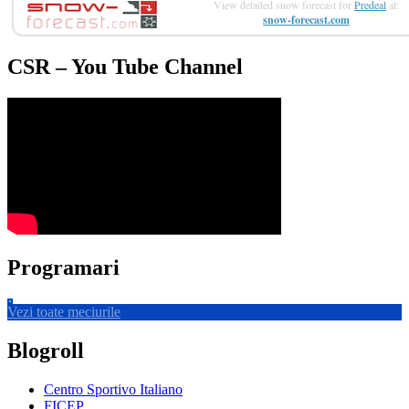
View detailed snow forecast for
Predeal
at:
snow-forecast.com
CSR – You Tube Channel
Programari
Vezi toate meciurile
Blogroll
Centro Sportivo Italiano
FICEP