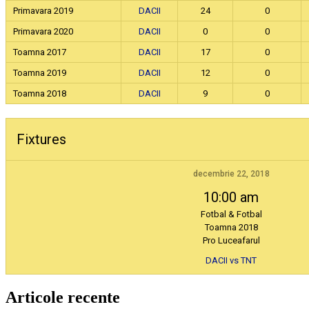
Primavara 2019
DACII
24
0
Primavara 2020
DACII
0
0
Toamna 2017
DACII
17
0
Toamna 2019
DACII
12
0
Toamna 2018
DACII
9
0
Fixtures
decembrie 22, 2018
10:00 am
Fotbal & Fotbal
Toamna 2018
Pro Luceafarul
DACII vs TNT
Articole recente