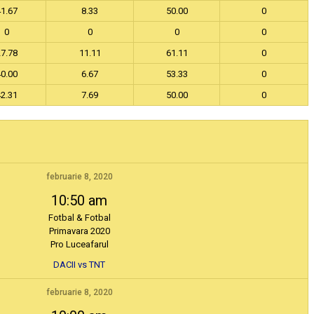
41.67
8.33
50.00
0
0
0
0
0
27.78
11.11
61.11
0
40.00
6.67
53.33
0
42.31
7.69
50.00
0
februarie 8, 2020
10:50 am
Fotbal & Fotbal
Primavara 2020
Pro Luceafarul
DACII vs TNT
februarie 8, 2020