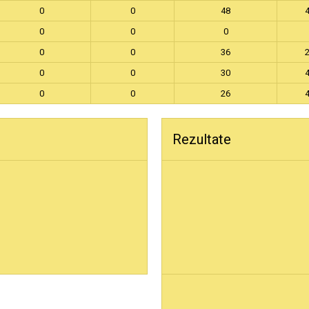
0
0
48
0
0
0
0
0
36
0
0
30
0
0
26
Rezultate