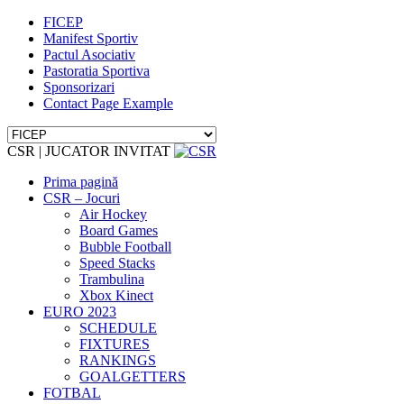
FICEP
Manifest Sportiv
Pactul Asociativ
Pastoratia Sportiva
Sponsorizari
Contact Page Example
CSR | JUCATOR INVITAT
Prima pagină
CSR – Jocuri
Air Hockey
Board Games
Bubble Football
Speed Stacks
Trambulina
Xbox Kinect
EURO 2023
SCHEDULE
FIXTURES
RANKINGS
GOALGETTERS
FOTBAL