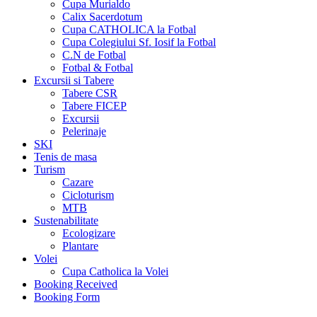
Cupa Murialdo
Calix Sacerdotum
Cupa CATHOLICA la Fotbal
Cupa Colegiului Sf. Iosif la Fotbal
C.N de Fotbal
Fotbal & Fotbal
Excursii si Tabere
Tabere CSR
Tabere FICEP
Excursii
Pelerinaje
SKI
Tenis de masa
Turism
Cazare
Cicloturism
MTB
Sustenabilitate
Ecologizare
Plantare
Volei
Cupa Catholica la Volei
Booking Received
Booking Form