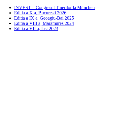
INVEST – Congresul Tinerilor la München
Editia a X a, Bucuresti 2026
Editia a IX a, Geoagiu-Bai 2025
Editia a VIII a, Maramures 2024
Editia a VII a, Iasi 2023