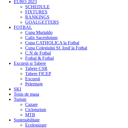
EURO 2023
SCHEDULE
FIXTURES
RANKINGS
GOALGETTERS
FOTBAL
Cupa Murialdo
Calix Sacerdotum
Cupa CATHOLICA la Fotbal
Cupa Colegiului Sf. Iosif la Fotbal
C.N de Fotbal
Fotbal & Fotbal
Excursii si Tabere
Tabere CSR
Tabere FICEP
Excursii
Pelerinaje
SKI
Tenis de masa
Turism
Cazare
Cicloturism
MTB
Sustenabilitate
Ecologizare