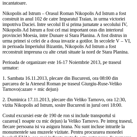
incantatoare.
Nikopolis ad Istrum – Orasul Roman Nikopolis Ad Istrum a fost
construit in anul 102 de catre Imparatul Traian, in urma victoriei
impotriva Daciei. Intre secolul II si prima jumatate a secolului IV,
Nikopolis Ad Istrum a fost cel mai important oras din interiorul
provinciei Moesia, intre Dunare si Stara Planina. A fost distrus in
urma primei si celei de a doua invazie a gotilor. In secolele V – VI,
in perioada Imperiului Bizantin, Nikopolis Ad Istrum a fost
reconstruit impreuna cu alte cetati situate la nord de Stara Planina.
Perioada de organizare este 16-17 Noiembrie 2013, pe traseul
urmator:
1. Sambata 16.11.2013, plecare din Bucuresti, ora 08:00 din
parcarea de la Ateneul Roman pe traseul Giurgiu-Ruse-Veliko
Tarnovo(cazare + mic dejun)
2. Duminica 17.11.2013, plecare din Veliko Tarnovo, ora 12:30,
vizita Nikopolis ad Istrum, sosire Bucuresti in jurul orei 18:00.
Costul excursiei este de 190 de ron si include transportul si
cazarea(1 noapte cu mic dejun) la Veliko Tarnovo. Pe intreg traseul,
fiecare persoana isi va asigura hrana. Nu sunt incluse intrarile la
monumentele sau muzeele vizitate. Pentru procurarea monedei