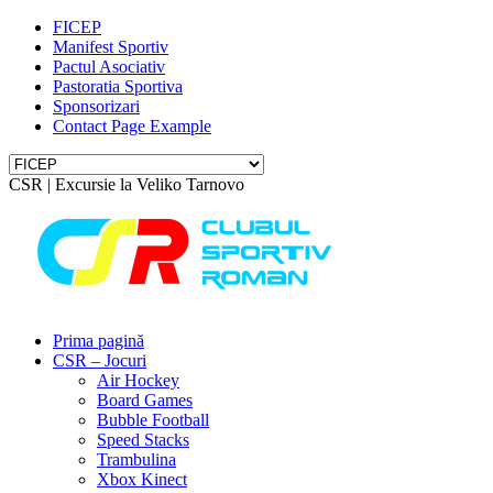
FICEP
Manifest Sportiv
Pactul Asociativ
Pastoratia Sportiva
Sponsorizari
Contact Page Example
CSR | Excursie la Veliko Tarnovo
Prima pagină
CSR – Jocuri
Air Hockey
Board Games
Bubble Football
Speed Stacks
Trambulina
Xbox Kinect