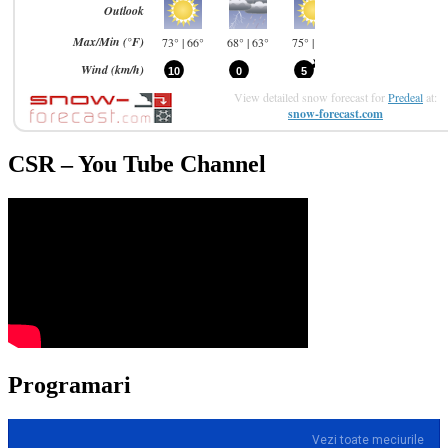
View detailed snow forecast for
Predeal
at:
snow-forecast.com
CSR – You Tube Channel
Programari
Vezi toate meciurile