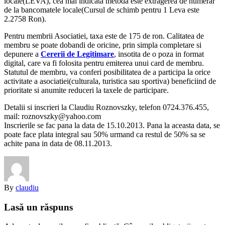
locale(LEVA), cea mai indicata metoda este extragerea de numerar
de la bancomatele locale(Cursul de schimb pentru 1 Leva este
2.2758 Ron).
Pentru membrii Asociatiei, taxa este de 175 de ron. Calitatea de
membru se poate dobandi de oricine, prin simpla completare si
depunere a
Cererii de Legitimare
, insotita de o poza in format
digital, care va fi folosita pentru emiterea unui card de membru.
Statutul de membru, va conferi posibilitatea de a participa la orice
activitate a asociatiei(culturala, turistica sau sportiva) beneficiind de
prioritate si anumite reduceri la taxele de participare.
Detalii si inscrieri la Claudiu Roznovszky, telefon 0724.376.455,
mail: roznovszky@yahoo.com
Inscrierile se fac pana la data de 15.10.2013. Pana la aceasta data, se
poate face plata integral sau 50% urmand ca restul de 50% sa se
achite pana in data de 08.11.2013.
By
claudiu
Lasă un răspuns