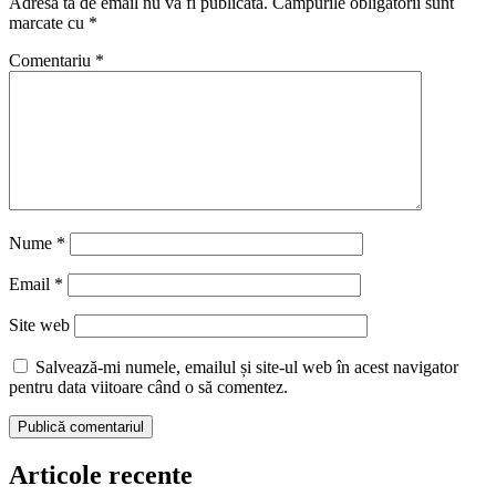
Adresa ta de email nu va fi publicată.
Câmpurile obligatorii sunt
marcate cu
*
Comentariu
*
Nume
*
Email
*
Site web
Salvează-mi numele, emailul și site-ul web în acest navigator
pentru data viitoare când o să comentez.
Articole recente