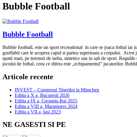
Bubble Football
Bubble Football
Bubble football, este un sport recreational in care se joaca fotbal iar j
gonflabil care le acopera capul si partea superioara a corpului. Acest j
spatii mari, pe terenuri de iarba, sintetice sau in sali de sport. Regulil
jocului de fotbal, ceea ce difera este „echipamentul” jucatorilor. Bubbl
Articole recente
INVEST – Congresul Tinerilor la München
Editia a X a, Bucuresti 2026
Editia a IX a, Geoagiu-Bai 2025
Editia a VIII a, Maramures 2024
Editia a VII a, Iasi 2023
NE GASESTI SI PE