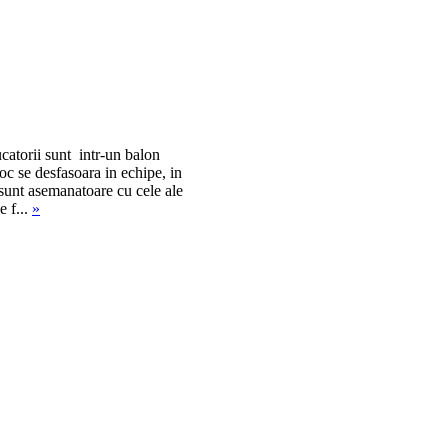
ucatorii sunt intr-un balon
oc se desfasoara in echipe, in
e sunt asemanatoare cu cele ale
e f...
»