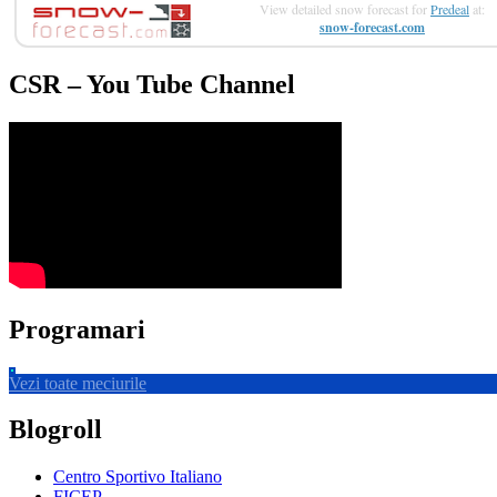
View detailed snow forecast for
Predeal
at:
snow-forecast.com
CSR – You Tube Channel
Programari
Vezi toate meciurile
Blogroll
Centro Sportivo Italiano
FICEP