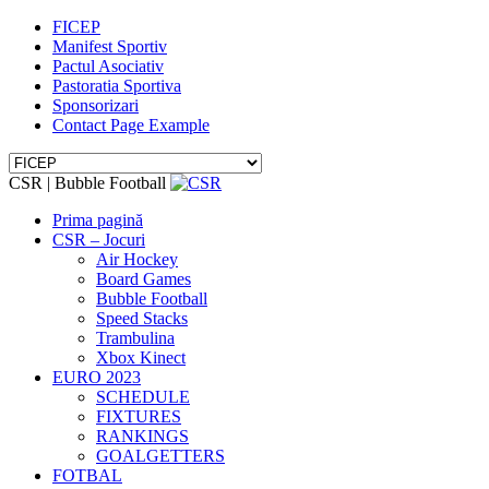
FICEP
Manifest Sportiv
Pactul Asociativ
Pastoratia Sportiva
Sponsorizari
Contact Page Example
CSR | Bubble Football
Prima pagină
CSR – Jocuri
Air Hockey
Board Games
Bubble Football
Speed Stacks
Trambulina
Xbox Kinect
EURO 2023
SCHEDULE
FIXTURES
RANKINGS
GOALGETTERS
FOTBAL