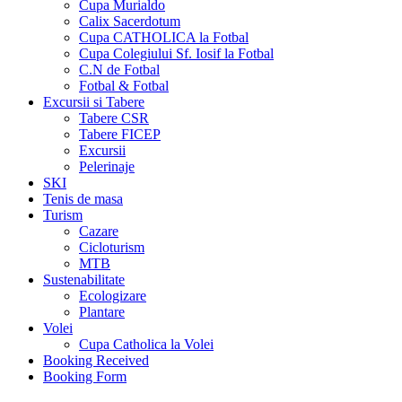
Cupa Murialdo
Calix Sacerdotum
Cupa CATHOLICA la Fotbal
Cupa Colegiului Sf. Iosif la Fotbal
C.N de Fotbal
Fotbal & Fotbal
Excursii si Tabere
Tabere CSR
Tabere FICEP
Excursii
Pelerinaje
SKI
Tenis de masa
Turism
Cazare
Cicloturism
MTB
Sustenabilitate
Ecologizare
Plantare
Volei
Cupa Catholica la Volei
Booking Received
Booking Form