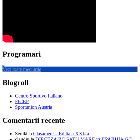
Programari
Vezi toate meciurile
Blogroll
Centro Sportivo Italiano
FICEP
Sportunion Austria
Comentarii recente
Șenilă
la
Clasament – Editia a XXI- a
claudiu
la
DIECEZA RC SATU MARE vs EPARHIA GC