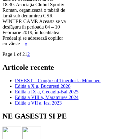
18:30. Asociaţia Clubul Sportiv
Roman, organizează o tabără de
iarnă sub denumirea CSR
WINTER CAMP. Aceasta se va
desfăşura în perioada 04 – 10
Februarie 2019, în localitatea
Predeal şi se adresează copiilor
cu vârste...
»
Page 1 of 2
1
2
Articole recente
INVEST – Congresul Tinerilor la München
Editia a X a, Bucuresti 2026
Editia a IX a, Geoagiu-Bai 2025
Editia a VIII a, Maramures 2024
Editia a VII a, Iasi 2023
NE GASESTI SI PE