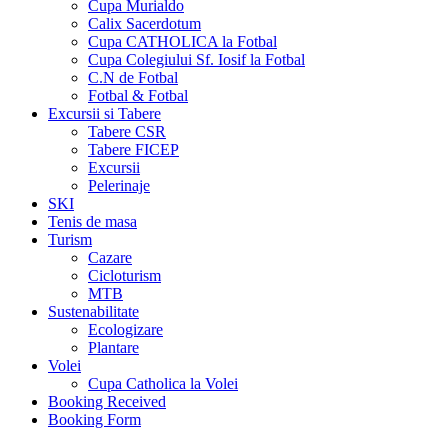
Cupa Murialdo
Calix Sacerdotum
Cupa CATHOLICA la Fotbal
Cupa Colegiului Sf. Iosif la Fotbal
C.N de Fotbal
Fotbal & Fotbal
Excursii si Tabere
Tabere CSR
Tabere FICEP
Excursii
Pelerinaje
SKI
Tenis de masa
Turism
Cazare
Cicloturism
MTB
Sustenabilitate
Ecologizare
Plantare
Volei
Cupa Catholica la Volei
Booking Received
Booking Form