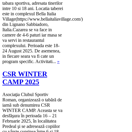
tabara sportiva, adresata tinerilor
intre 10 si 18 ani. Locatia taberei
este in complexul Bella Italia
Village(https://www.bellaitaliavillage.com/)
din Lignano Sabbiadoro,
Italia.Cazarea se va face in
camere de 4-6 paturi iar masa se
va servi in restaurantul
complexului. Perioada este 18-
24 August 2025. De asemenea,
in fiecare seara va fi cate un
program specific. Activitati...
»
CSR WINTER
CAMP 2025
Asociaţia Clubul Sportiv
Roman, organizează o tabără de
iarnă sub denumirea CSR
WINTER CAMP. Aceasta se va
desfăşura în perioada 16 – 21
Februarie 2025, în localitatea
Predeal şi se adresează copiilor
cu vârste cuprinse între 6 şi 18