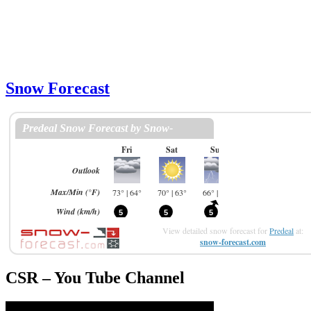
Snow Forecast
View detailed snow forecast for
Predeal
at:
snow-forecast.com
CSR – You Tube Channel