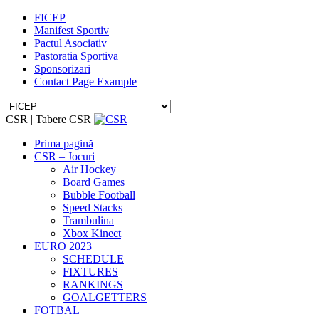
FICEP
Manifest Sportiv
Pactul Asociativ
Pastoratia Sportiva
Sponsorizari
Contact Page Example
CSR | Tabere CSR
Prima pagină
CSR – Jocuri
Air Hockey
Board Games
Bubble Football
Speed Stacks
Trambulina
Xbox Kinect
EURO 2023
SCHEDULE
FIXTURES
RANKINGS
GOALGETTERS
FOTBAL