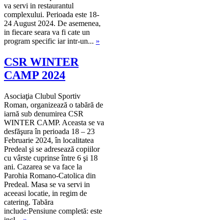
va servi in restaurantul
complexului. Perioada este 18-
24 August 2024. De asemenea,
in fiecare seara va fi cate un
program specific iar intr-un...
»
CSR WINTER
CAMP 2024
Asociaţia Clubul Sportiv
Roman, organizează o tabără de
iarnă sub denumirea CSR
WINTER CAMP. Aceasta se va
desfăşura în perioada 18 – 23
Februarie 2024, în localitatea
Predeal şi se adresează copiilor
cu vârste cuprinse între 6 şi 18
ani. Cazarea se va face la
Parohia Romano-Catolica din
Predeal. Masa se va servi in
aceeasi locatie, in regim de
catering. Tabăra
include:Pensiune completă: este
incl...
»