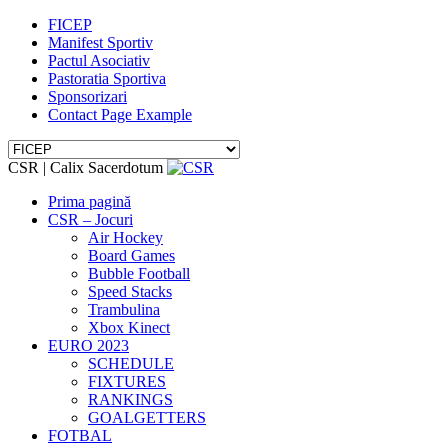
FICEP
Manifest Sportiv
Pactul Asociativ
Pastoratia Sportiva
Sponsorizari
Contact Page Example
CSR | Calix Sacerdotum
Prima pagină
CSR – Jocuri
Air Hockey
Board Games
Bubble Football
Speed Stacks
Trambulina
Xbox Kinect
EURO 2023
SCHEDULE
FIXTURES
RANKINGS
GOALGETTERS
FOTBAL