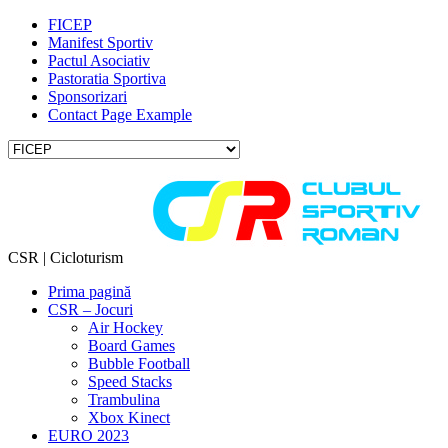
FICEP
Manifest Sportiv
Pactul Asociativ
Pastoratia Sportiva
Sponsorizari
Contact Page Example
CSR | Cicloturism
Prima pagină
CSR – Jocuri
Air Hockey
Board Games
Bubble Football
Speed Stacks
Trambulina
Xbox Kinect
EURO 2023