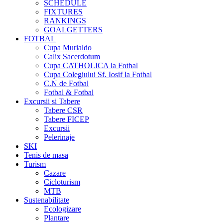
SCHEDULE
FIXTURES
RANKINGS
GOALGETTERS
FOTBAL
Cupa Murialdo
Calix Sacerdotum
Cupa CATHOLICA la Fotbal
Cupa Colegiului Sf. Iosif la Fotbal
C.N de Fotbal
Fotbal & Fotbal
Excursii si Tabere
Tabere CSR
Tabere FICEP
Excursii
Pelerinaje
SKI
Tenis de masa
Turism
Cazare
Cicloturism
MTB
Sustenabilitate
Ecologizare
Plantare