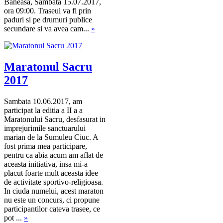
Baneasa, Sambata 15.07.2017,
ora 09:00. Traseul va fi prin
paduri si pe drumuri publice
secundare si va avea cam...
»
Maratonul Sacru
2017
Sambata 10.06.2017, am
participat la editia a II a a
Maratonului Sacru, desfasurat in
imprejurimile sanctuarului
marian de la Sumuleu Ciuc. A
fost prima mea participare,
pentru ca abia acum am aflat de
aceasta initiativa, insa mi-a
placut foarte mult aceasta idee
de activitate sportivo-religioasa.
In ciuda numelui, acest maraton
nu este un concurs, ci propune
participantilor cateva trasee, ce
pot ...
»