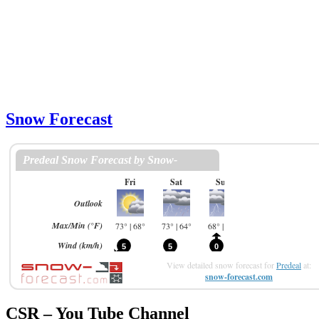
Snow Forecast
View detailed snow forecast for
Predeal
at:
snow-forecast.com
CSR – You Tube Channel