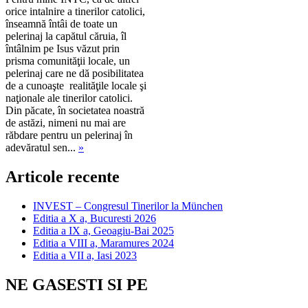
orice intalnire a tinerilor catolici,
înseamnă întâi de toate un
pelerinaj la capătul căruia, îl
întâlnim pe Isus văzut prin
prisma comunităţii locale, un
pelerinaj care ne dă posibilitatea
de a cunoaşte realităţile locale şi
naţionale ale tinerilor catolici.
Din păcate, în societatea noastră
de astăzi, nimeni nu mai are
răbdare pentru un pelerinaj în
adevăratul sen...
»
Articole recente
INVEST – Congresul Tinerilor la München
Editia a X a, Bucuresti 2026
Editia a IX a, Geoagiu-Bai 2025
Editia a VIII a, Maramures 2024
Editia a VII a, Iasi 2023
NE GASESTI SI PE