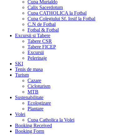
Cupa Murialdo
Calix Sacerdotum
Cupa CATHOLICA la Fotbal
Cupa Colegiului Sf. Iosif la Fotbal
C.N de Fotbal
Fotbal & Fotbal
Excursii si Tabere
Tabere CSR
Tabere FICEP
Excursii
Pelerinaje
SKI
Tenis de masa
Turism
Cazare
Cicloturism
MTB
Sustenabilitate
Ecologizare
Plantare
Volei
Cupa Catholica la Volei
Booking Received
Booking Form