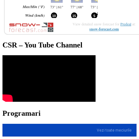
View detailed snow forecast for
Predeal
at:
snow-forecast.com
CSR – You Tube Channel
Programari
Vezi toate meciurile