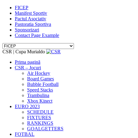
FICEP
Manifest Sportiv
Pactul Asociativ
Pastoratia Sportiva
Sponsorizari
Contact Page Example
CSR | Cupa Murialdo
Prima pagină
CSR – Jocuri
Air Hockey
Board Games
Bubble Football
Speed Stacks
Trambulina
Xbox Kinect
EURO 2023
SCHEDULE
FIXTURES
RANKINGS
GOALGETTERS
FOTBAL