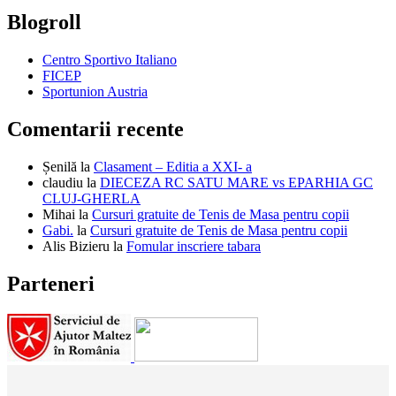
Blogroll
Centro Sportivo Italiano
FICEP
Sportunion Austria
Comentarii recente
Șenilă
la
Clasament – Editia a XXI- a
claudiu
la
DIECEZA RC SATU MARE vs EPARHIA GC
CLUJ-GHERLA
Mihai
la
Cursuri gratuite de Tenis de Masa pentru copii
Gabi.
la
Cursuri gratuite de Tenis de Masa pentru copii
Alis Bizieru
la
Fomular inscriere tabara
Parteneri