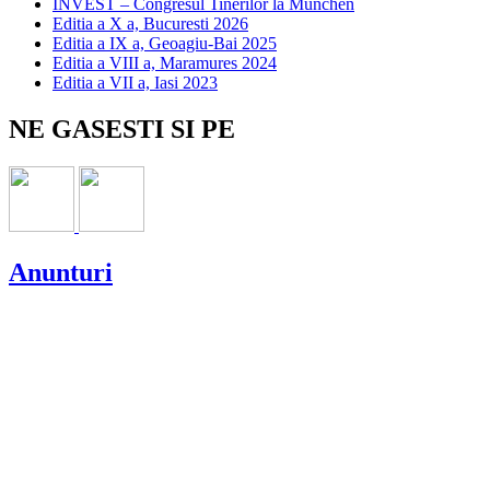
INVEST – Congresul Tinerilor la München
Editia a X a, Bucuresti 2026
Editia a IX a, Geoagiu-Bai 2025
Editia a VIII a, Maramures 2024
Editia a VII a, Iasi 2023
NE GASESTI SI PE
Anunturi