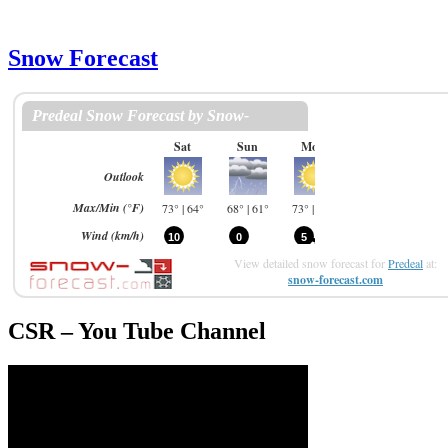
Snow Forecast
View detailed snow forecast for
Predeal
at:
snow-forecast.com
CSR – You Tube Channel