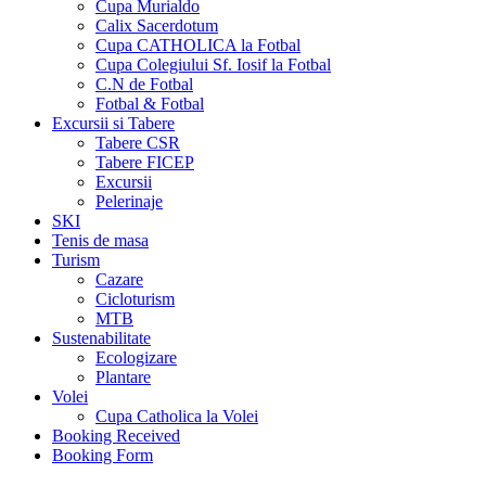
Cupa Murialdo
Calix Sacerdotum
Cupa CATHOLICA la Fotbal
Cupa Colegiului Sf. Iosif la Fotbal
C.N de Fotbal
Fotbal & Fotbal
Excursii si Tabere
Tabere CSR
Tabere FICEP
Excursii
Pelerinaje
SKI
Tenis de masa
Turism
Cazare
Cicloturism
MTB
Sustenabilitate
Ecologizare
Plantare
Volei
Cupa Catholica la Volei
Booking Received
Booking Form