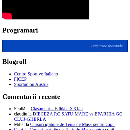
Programari
Vezi toate meciurile
Blogroll
Centro Sportivo Italiano
FICEP
Sportunion Austria
Comentarii recente
Șenilă
la
Clasament – Editia a XXI- a
claudiu
la
DIECEZA RC SATU MARE vs EPARHIA GC
CLUJ-GHERLA
Mihai
la
Cursuri gratuite de Tenis de Masa pentru copii
Gabi.
la
Cursuri gratuite de Tenis de Masa pentru copii