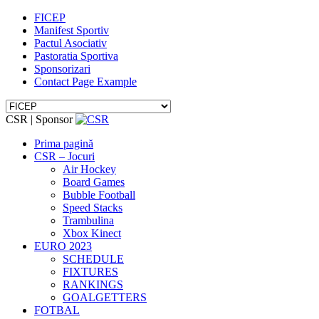
FICEP
Manifest Sportiv
Pactul Asociativ
Pastoratia Sportiva
Sponsorizari
Contact Page Example
CSR | Sponsor
Prima pagină
CSR – Jocuri
Air Hockey
Board Games
Bubble Football
Speed Stacks
Trambulina
Xbox Kinect
EURO 2023
SCHEDULE
FIXTURES
RANKINGS
GOALGETTERS
FOTBAL