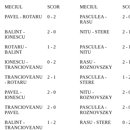
MECIUL
SCOR
MECIUL
SC
PAVEL - ROTARU
0 - 2
PASCULEA -
2 - 
RASU
BALINT -
2 - 0
NITU - STERE
2 - 
IONESCU
ROTARU -
1 - 2
PASCULEA -
2 - 
BALINT
NITU
IONESCU -
0 - 2
RASU -
2 - 
TRANCIOVEANU
ROZNOVSZKY
TRANCIOVEANU
2 - 1
PASCULEA -
1 - 
- ROTARU
STERE
PAVEL -
2 - 0
NITU -
2 - 
IONESCU
ROZNOVSZKY
TRANCIOVEANU
2 - 0
PASCULEA -
2 - 
PAVEL
ROZNOVSZKY
BALINT -
1 - 2
RASU - STERE
0 - 
TRANCIOVEANU