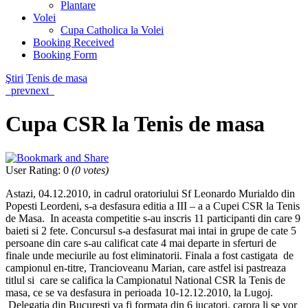
Plantare
Volei
Cupa Catholica la Volei
Booking Received
Booking Form
Ştiri
Tenis de masa
prev
next
Cupa CSR la Tenis de masa
User Rating
:
0
(
0
votes)
Astazi, 04.12.2010, in cadrul oratoriului Sf Leonardo Murialdo din
Popesti Leordeni, s-a desfasura editia a III – a a Cupei CSR la Tenis
de Masa. In aceasta competitie s-au inscris 11 participanti din care 9
baieti si 2 fete. Concursul s-a desfasurat mai intai in grupe de cate 5
persoane din care s-au calificat cate 4 mai departe in sferturi de
finale unde meciurile au fost eliminatorii. Finala a fost castigata de
campionul en-titre, Trancioveanu Marian, care astfel isi pastreaza
titlul si care se califica la Campionatul National CSR la Tenis de
masa, ce se va desfasura in perioada 10-12.12.2010, la Lugoj.
Delegatia din Bucuresti va fi formata din 6 jucatori, carora li se vor