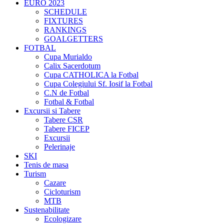
EURO 2023
SCHEDULE
FIXTURES
RANKINGS
GOALGETTERS
FOTBAL
Cupa Murialdo
Calix Sacerdotum
Cupa CATHOLICA la Fotbal
Cupa Colegiului Sf. Iosif la Fotbal
C.N de Fotbal
Fotbal & Fotbal
Excursii si Tabere
Tabere CSR
Tabere FICEP
Excursii
Pelerinaje
SKI
Tenis de masa
Turism
Cazare
Cicloturism
MTB
Sustenabilitate
Ecologizare