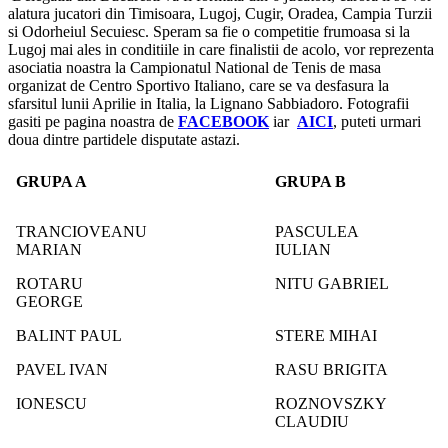
alatura jucatori din Timisoara, Lugoj, Cugir, Oradea, Campia Turzii
si Odorheiul Secuiesc. Speram sa fie o competitie frumoasa si la
Lugoj mai ales in conditiile in care finalistii de acolo, vor reprezenta
asociatia noastra la Campionatul National de Tenis de masa
organizat de Centro Sportivo Italiano, care se va desfasura la
sfarsitul lunii Aprilie in Italia, la Lignano Sabbiadoro. Fotografii
gasiti pe pagina noastra de
FACEBOOK
iar
AICI
, puteti urmari
doua dintre partidele disputate astazi.
GRUPA A
GRUPA B
TRANCIOVEANU
PASCULEA
MARIAN
IULIAN
ROTARU
NITU GABRIEL
GEORGE
BALINT PAUL
STERE MIHAI
PAVEL IVAN
RASU BRIGITA
IONESCU
ROZNOVSZKY
CLAUDIU