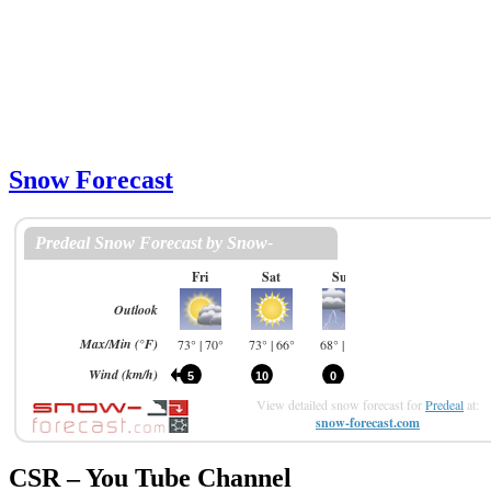
Snow Forecast
View detailed snow forecast for
Predeal
at:
snow-forecast.com
CSR – You Tube Channel