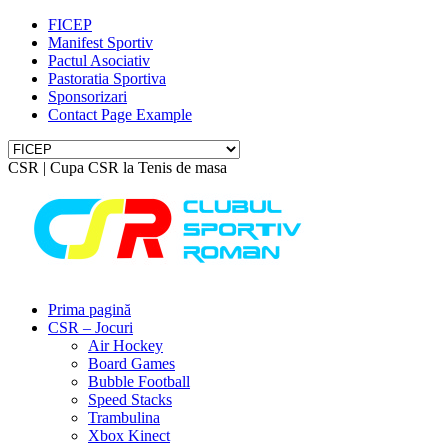
FICEP
Manifest Sportiv
Pactul Asociativ
Pastoratia Sportiva
Sponsorizari
Contact Page Example
CSR | Cupa CSR la Tenis de masa
Prima pagină
CSR – Jocuri
Air Hockey
Board Games
Bubble Football
Speed Stacks
Trambulina
Xbox Kinect