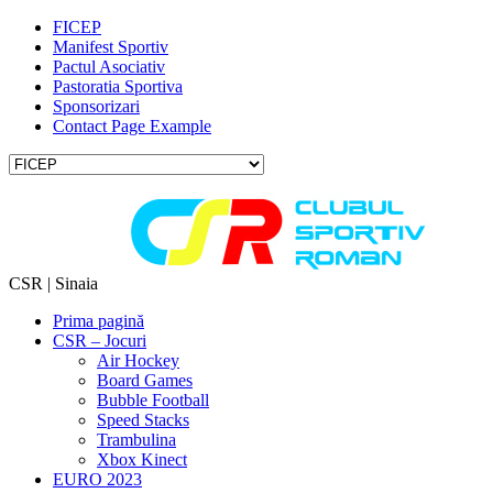
FICEP
Manifest Sportiv
Pactul Asociativ
Pastoratia Sportiva
Sponsorizari
Contact Page Example
CSR | Sinaia
Prima pagină
CSR – Jocuri
Air Hockey
Board Games
Bubble Football
Speed Stacks
Trambulina
Xbox Kinect
EURO 2023