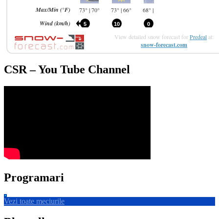
View detailed snow forecast for
Predeal
at:
snow-forecast.com
CSR – You Tube Channel
Programari
Vezi toate meciurile