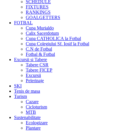
SCHEDULE
FIXTURES
RANKINGS
GOALGETTERS
FOTBAL
Cupa Murialdo
Calix Sacerdotum
Cupa CATHOLICA la Fotbal
Cupa Colegiului Sf. Iosif la Fotbal
C.N de Fotbal
Fotbal & Fotbal
Excursii si Tabere
Tabere CSR
Tabere FICEP
Excursii
Pelerinaje
SKI
Tenis de masa
Turism
Cazare
Cicloturism
MTB
Sustenabilitate
Ecologizare
Plantare