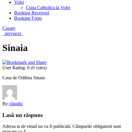
Volei
Cupa Catholica la Volei
Booking Received
Booking Form
Cazare
prev
next
Sinaia
User Rating
:
0
(
0
votes)
Casa de Odihna Sinaia
By
claudiu
Lasă un răspuns
Adresa ta de email nu va fi publicată.
Câmpurile obligatorii sunt
marcate cu
*