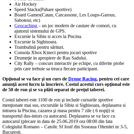
Air Hockey
Speed Stacks(Pahare sportive)
Board Games(Catan, Carcassone, Les Loups-Garous,
Saboteur, etc)
Geocaching
– un joc modern de cautare de comori, cu
ajutorul sistemului de GPS.
Excursie la Sibiu si acces la Piscina.
Excursie la Sighisoara.
Trambulină pentru sărituri.
Consola Xbox Kinect pentru jocuri sportive
Drumeţie in apropiere de Rau Sadului.
City Rally – concurs interactiv pe echipe, cu diferite probe
prin care trebuie sa treaca fiecare participant.
Opţional se va face şi un curs de
Drone Racing
, pentru cei care
anunţă acest lucru la înscriere. Costul acestui curs opţional este
de 50 de ron şi se va plăti separat de preţul taberei.
Costul taberei este 1100 de ron şi include cursurile sportive
menţionate mai sus, excursiile la Sibiu si Sighisoara, deplasarea si
intrarea la Piscina, cazarea şi masa pentru 7 zile ( 6 nopţi) si
transportul dus-intors cu autocarul. Deplasarea se va face cu
autocarul (plecare in data de 25.06.2019 ora 08:00 din fata
Colegiului Romano – Catolic Sf Iosif din Soseaua Oltenitei nr 3-5,
Bucuresti.