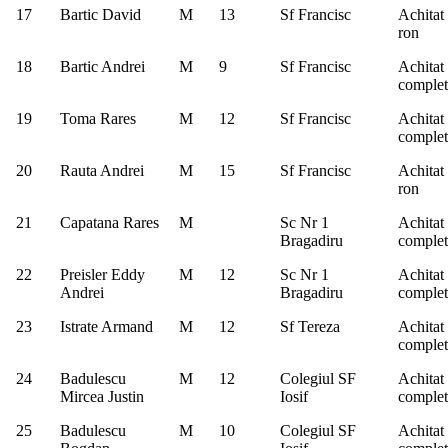
17
Bartic David
M
13
Sf Francisc
Achitat
ron
18
Bartic Andrei
M
9
Sf Francisc
Achitat
complet
19
Toma Rares
M
12
Sf Francisc
Achitat
complet
20
Rauta Andrei
M
15
Sf Francisc
Achitat
ron
21
Capatana Rares
M
Sc Nr 1
Achitat
Bragadiru
complet
22
Preisler Eddy
M
12
Sc Nr 1
Achitat
Andrei
Bragadiru
complet
23
Istrate Armand
M
12
Sf Tereza
Achitat
complet
24
Badulescu
M
12
Colegiul SF
Achitat
Mircea Justin
Iosif
complet
25
Badulescu
M
10
Colegiul SF
Achitat