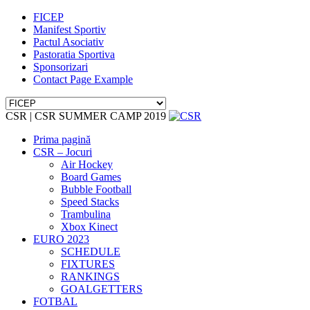
FICEP
Manifest Sportiv
Pactul Asociativ
Pastoratia Sportiva
Sponsorizari
Contact Page Example
CSR | CSR SUMMER CAMP 2019
Prima pagină
CSR – Jocuri
Air Hockey
Board Games
Bubble Football
Speed Stacks
Trambulina
Xbox Kinect
EURO 2023
SCHEDULE
FIXTURES
RANKINGS
GOALGETTERS
FOTBAL