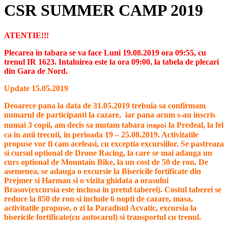
CSR SUMMER CAMP 2019
ATENTIE!!!
Plecarea in tabara se va face Luni 19.08.2019 ora 09:55, cu
trenul IR 1623. Intalnirea este la ora 09:00, la tabela de plecari
din Gara de Nord.
Update 15.05.2019
Deoarece pana la data de 31.05.2019 trebuia sa confirmam
numarul de participanti la cazare, iar pana acum s-au inscris
inapoi
numai 3 copii, am decis sa mutam tabara
la Predeal, la fel
ca in anii trecuti, in perioada 19 – 25.08.2019. Activitatile
propuse vor fi cam aceleasi, cu exceptia excursiilor. Se pastreaza
si cursul optional de Drone Racing, la care se mai adauga un
curs optional de Mountain Bike, la un cost de 50 de ron. De
asemenea, se adauga o excursie la Bisericile fortificate din
Prejmer si Harman si o vizita ghidata a orasului
Brasov(excursia este inclusa in pretul taberei). Costul taberei se
reduce la 850 de ron si include 6 nopti de cazare, masa,
activitatile propuse, o zi la Paradisul Acvatic, excursia la
bisericile fortificate(cu autocarul) si transportul cu trenul.