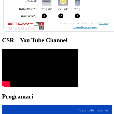
View detailed snow forecast for
Predeal
at:
snow-forecast.com
CSR – You Tube Channel
Programari
Vezi toate meciurile