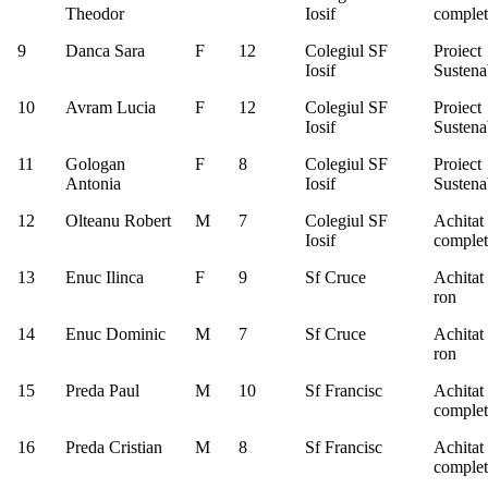
Theodor
Iosif
complet
9
Danca Sara
F
12
Colegiul SF
Proiect
Iosif
Sustenab
10
Avram Lucia
F
12
Colegiul SF
Proiect
Iosif
Sustenab
11
Gologan
F
8
Colegiul SF
Proiect
Antonia
Iosif
Sustenab
12
Olteanu Robert
M
7
Colegiul SF
Achitat
Iosif
complet
13
Enuc Ilinca
F
9
Sf Cruce
Achitat
ron
14
Enuc Dominic
M
7
Sf Cruce
Achitat
ron
15
Preda Paul
M
10
Sf Francisc
Achitat
complet
16
Preda Cristian
M
8
Sf Francisc
Achitat
complet