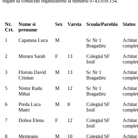
rugam sa contactati organizatorul la numarul 0743.059.154.
Nr.
Nume si
Sex
Varsta
Scoala/Parohia
Status
Crt.
prenume
1
Capatana Luca
M
Sc Nr 1
Achitat
Bragadiru
complet
2
Moraru Sarah
F
13
Colegiul SF
Achitat
Iosif
complet
3
Floroiu David
M
13
Sc Nr 1
Achitat
Cristian
Bragadiru
complet
5
Nistor Radu
M
12
Sc Nr 1
Achitat
Mihai
Bragadiru
complet
6
Preda Luca
M
8
Colegiul SF
Achitat
Matei
Iosif
complet
7
Dobos Elena
F
12
Colegiul SF
Achitat
Iosif
complet
8
Menteanu
M
10
Colegiul SF
Achitat