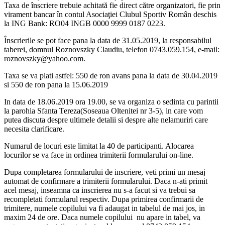
Taxa de înscriere trebuie achitată fie direct către organizatori, fie prin
virament bancar în contul Asociaţiei Clubul Sportiv Român deschis
la ING Bank: RO04 INGB 0000 9999 0187 0223.
Înscrierile se pot face pana la data de 31.05.2019, la responsabilul
taberei, domnul Roznovszky Claudiu, telefon 0743.059.154, e-mail:
roznovszky@yahoo.com.
Taxa se va plati astfel: 550 de ron avans pana la data de 30.04.2019
si 550 de ron pana la 15.06.2019
In data de 18.06.2019 ora 19.00, se va organiza o sedinta cu parintii
la parohia Sfanta Tereza(Soseaua Oltenitei nr 3-5), in care vom
putea discuta despre ultimele detalii si despre alte nelamuriri care
necesita clarificare.
Numarul de locuri este limitat la 40 de participanti. Alocarea
locurilor se va face in ordinea trimiterii formularului on-line.
Dupa completarea formularului de inscriere, veti primi un mesaj
automat de confirmare a trimiterii formularului. Daca n-ati primit
acel mesaj, inseamna ca inscrierea nu s-a facut si va trebui sa
recompletati formularul respectiv. Dupa primirea confirmarii de
trimitere, numele copilului va fi adaugat in tabelul de mai jos, in
maxim 24 de ore. Daca numele copilului nu apare in tabel, va