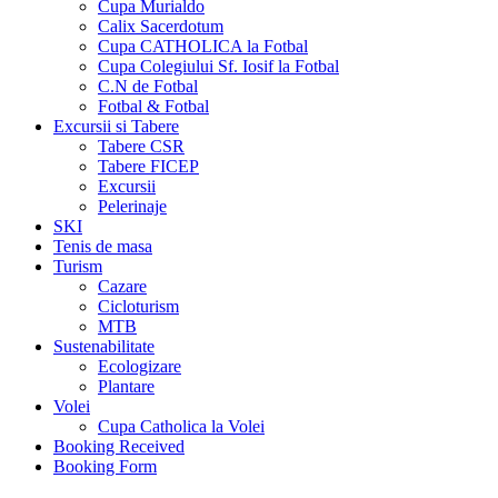
Cupa Murialdo
Calix Sacerdotum
Cupa CATHOLICA la Fotbal
Cupa Colegiului Sf. Iosif la Fotbal
C.N de Fotbal
Fotbal & Fotbal
Excursii si Tabere
Tabere CSR
Tabere FICEP
Excursii
Pelerinaje
SKI
Tenis de masa
Turism
Cazare
Cicloturism
MTB
Sustenabilitate
Ecologizare
Plantare
Volei
Cupa Catholica la Volei
Booking Received
Booking Form