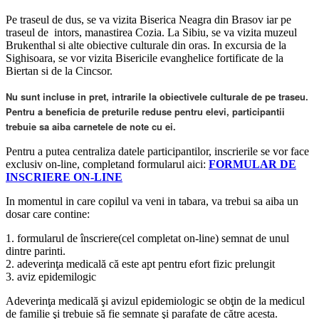
Pe traseul de dus, se va vizita Biserica Neagra din Brasov iar pe
traseul de intors, manastirea Cozia. La Sibiu, se va vizita muzeul
Brukenthal si alte obiective culturale din oras. In excursia de la
Sighisoara, se vor vizita Bisericile evanghelice fortificate de la
Biertan si de la Cincsor.
Nu sunt incluse in pret, intrarile la obiectivele culturale de pe traseu.
Pentru a beneficia de preturile reduse pentru elevi, participantii
trebuie sa aiba carnetele de note cu ei.
Pentru a putea centraliza datele participantilor, inscrierile se vor face
exclusiv on-line, completand formularul aici:
FORMULAR DE
INSCRIERE ON-LINE
In momentul in care copilul va veni in tabara, va trebui sa aiba un
dosar care contine:
1. formularul de înscriere(cel completat on-line) semnat de unul
dintre parinti.
2. adeverinţa medicală că este apt pentru efort fizic prelungit
3. aviz epidemilogic
Adeverinţa medicală şi avizul epidemiologic se obţin de la medicul
de familie şi trebuie să fie semnate şi parafate de către acesta.