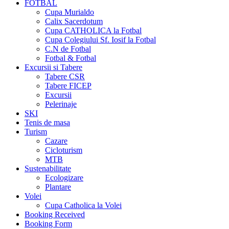
FOTBAL
Cupa Murialdo
Calix Sacerdotum
Cupa CATHOLICA la Fotbal
Cupa Colegiului Sf. Iosif la Fotbal
C.N de Fotbal
Fotbal & Fotbal
Excursii si Tabere
Tabere CSR
Tabere FICEP
Excursii
Pelerinaje
SKI
Tenis de masa
Turism
Cazare
Cicloturism
MTB
Sustenabilitate
Ecologizare
Plantare
Volei
Cupa Catholica la Volei
Booking Received
Booking Form