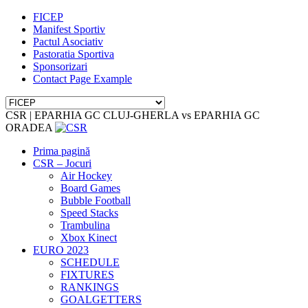
FICEP
Manifest Sportiv
Pactul Asociativ
Pastoratia Sportiva
Sponsorizari
Contact Page Example
CSR | EPARHIA GC CLUJ-GHERLA vs EPARHIA GC
ORADEA
Prima pagină
CSR – Jocuri
Air Hockey
Board Games
Bubble Football
Speed Stacks
Trambulina
Xbox Kinect
EURO 2023
SCHEDULE
FIXTURES
RANKINGS
GOALGETTERS