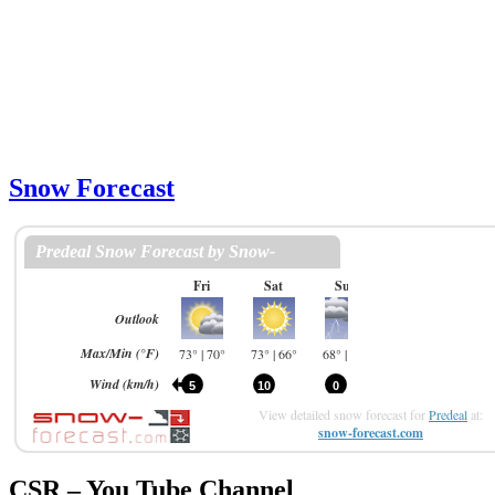
Snow Forecast
View detailed snow forecast for
Predeal
at:
snow-forecast.com
CSR – You Tube Channel