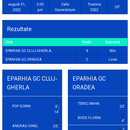
august 31,
2:05
Calix
Toamna
20'
2022
pm
Sacerdotum
2022
Rezultate
Club
Goals
Outcome
EPARHIA GC CLUJ-GHERLA
4
Win
EPARHIA GC ORADEA
2
Loss
EPARHIA GC CLUJ-
EPARHIA GC
GHERLA
ORADEA
TEREC MIHAI
POP SORIN
6',
20'
14'
BODE FLORIN
4'
ANDRAS IONEL
25',
2