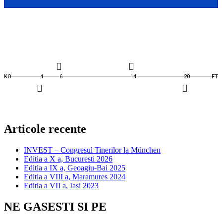
EPARHIA GC CLUJ-
EPARHIA GC ORADEA
GHERLA
BODE FLORIN
4'
TEREC MIHAI
20'
POP SORIN
6', 14'
ANDRAS IONEL
25', 27'
KO
4
6
14
20
FT
Articole recente
INVEST – Congresul Tinerilor la München
Editia a X a, Bucuresti 2026
Editia a IX a, Geoagiu-Bai 2025
Editia a VIII a, Maramures 2024
Editia a VII a, Iasi 2023
NE GASESTI SI PE