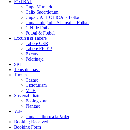
FOTBAL
Cupa Murialdo
Calix Sacerdotum
Cupa CATHOLICA la Fotbal
Cupa Colegiului Sf. Iosif la Fotbal
C.N de Fotbal
Fotbal & Fotbal
Excursii si Tabere
Tabere CSR
Tabere FICEP
Excursii
Pelerinaje
SKI
Tenis de masa
Turism
Cazare
Cicloturism
MTB
Sustenabilitate
Ecologizare
Plantare
Volei
Cupa Catholica la Volei
Booking Received
Booking Form