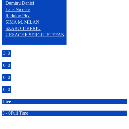
Dumitru Daniel
Laus Nicolae
Radulov Piry
SIMA M. MILAN
SZABO TIBERIU
URSACHE SERGIU STEFAN
Goals
3
0
Assists
0
0
Yellow Cards
0
0
Red Cards
0
0
Live
3 - 0
Full Time
EPARHIA GC CLUJ-GHERLA
SANTA ALEXANDRU
9'