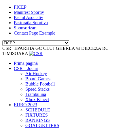
FICEP
Manifest Sportiv
Pactul Asociativ
Pastoratia Sportiva
Sponsorizari
Contact Page Example
CSR | EPARHIA GC CLUJ-GHERLA vs DIECEZA RC
TIMISOARA
Prima pagină
CSR – Jocuri
Air Hockey
Board Games
Bubble Football
Speed Stacks
Trambulina
Xbox Kinect
EURO 2023
SCHEDULE
FIXTURES
RANKINGS
GOALGETTERS