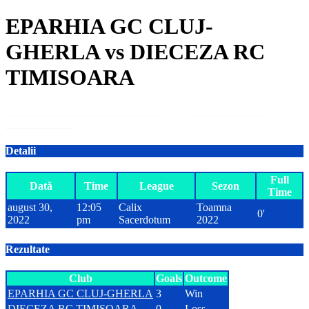
EPARHIA GC CLUJ-
GHERLA vs DIECEZA RC
TIMISOARA
EPARHIA GC CLUJ-GHERLA
3
vs
0
DIECEZA RC
TIMISOARA
Detalii
Full
Dată
Time
League
Sezon
Time
august 30,
12:05
Calix
Toamna
0'
2022
pm
Sacerdotum
2022
Rezultate
Club
Goals
Outcome
EPARHIA GC CLUJ-GHERLA
3
Win
DIECEZA RC TIMISOARA
0
Loss