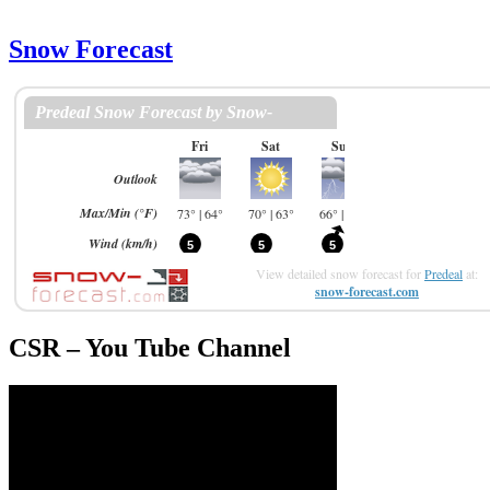
Snow Forecast
View detailed snow forecast for
Predeal
at:
snow-forecast.com
CSR – You Tube Channel