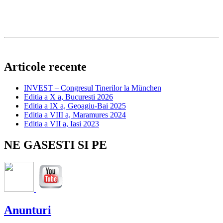
BOZANTAN FLORIN
11', 15'
DIECEZA RC TIMISOARA
KO
KO
FT
Articole recente
INVEST – Congresul Tinerilor la München
Editia a X a, Bucuresti 2026
Editia a IX a, Geoagiu-Bai 2025
Editia a VIII a, Maramures 2024
Editia a VII a, Iasi 2023
NE GASESTI SI PE
Anunturi