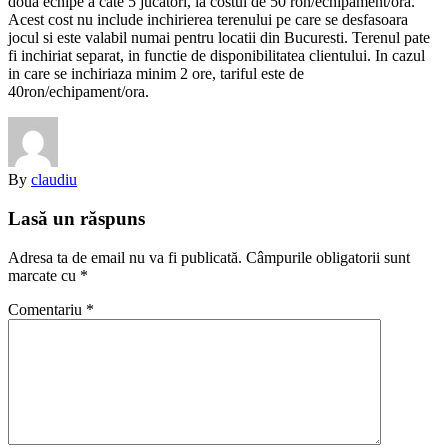
doua echipe a cate 5 jucatori, la costul de 50 ron/echipament/ora.
Acest cost nu include inchirierea terenului pe care se desfasoara
jocul si este valabil numai pentru locatii din Bucuresti. Terenul pate
fi inchiriat separat, in functie de disponibilitatea clientului. In cazul
in care se inchiriaza minim 2 ore, tariful este de
40ron/echipament/ora.
By
claudiu
Lasă un răspuns
Adresa ta de email nu va fi publicată.
Câmpurile obligatorii sunt
marcate cu
*
Comentariu
*