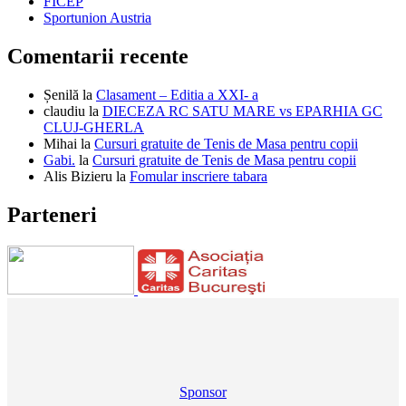
FICEP
Sportunion Austria
Comentarii recente
Șenilă
la
Clasament – Editia a XXI- a
claudiu
la
DIECEZA RC SATU MARE vs EPARHIA GC
CLUJ-GHERLA
Mihai
la
Cursuri gratuite de Tenis de Masa pentru copii
Gabi.
la
Cursuri gratuite de Tenis de Masa pentru copii
Alis Bizieru
la
Fomular inscriere tabara
Parteneri
Sponsor