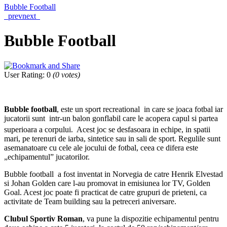
Bubble Football
prev
next
Bubble Football
User Rating
:
0
(
0
votes)
Bubble football
, este un sport recreational in care se joaca fotbal iar
jucatorii sunt intr-un balon gonflabil care le acopera capul si partea
superioara a corpului.
Acest joc se desfasoara in echipe, in spatii
mari, pe terenuri de iarba, sintetice sau in sali de sport. Regulile sunt
asemanatoare cu cele ale jocului de fotbal, ceea ce difera este
„echipamentul” jucatorilor.
Bubble football a fost inventat in Norvegia de catre Henrik Elvestad
si Johan Golden care l-au promovat in emisiunea lor TV, Golden
Goal. Acest joc poate fi practicat de catre grupuri de prieteni, ca
activitate de Team building sau la petreceri aniversare.
Clubul Sportiv Roman
, va pune la dispozitie echipamentul pentru