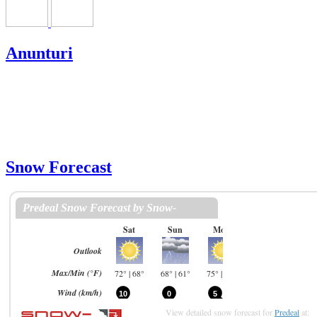
Anunturi
Snow Forecast
View detailed snow forecast for
Predeal
at: