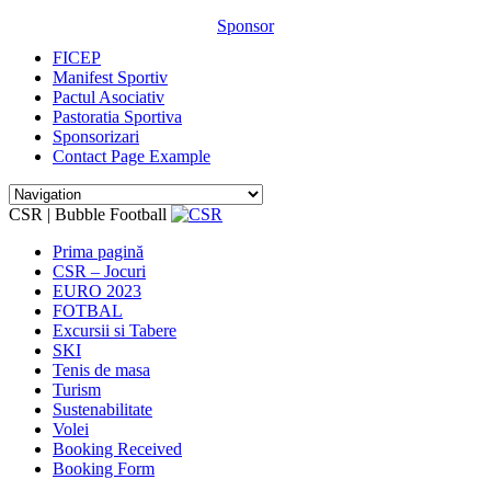
Sponsor
FICEP
Manifest Sportiv
Pactul Asociativ
Pastoratia Sportiva
Sponsorizari
Contact Page Example
CSR | Bubble Football
Prima pagină
CSR – Jocuri
EURO 2023
FOTBAL
Excursii si Tabere
SKI
Tenis de masa
Turism
Sustenabilitate
Volei
Booking Received
Booking Form