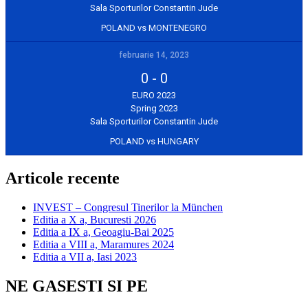
Sala Sporturilor Constantin Jude
POLAND vs MONTENEGRO
februarie 14, 2023
0
-
0
EURO 2023
Spring 2023
Sala Sporturilor Constantin Jude
POLAND vs HUNGARY
Articole recente
INVEST – Congresul Tinerilor la München
Editia a X a, Bucuresti 2026
Editia a IX a, Geoagiu-Bai 2025
Editia a VIII a, Maramures 2024
Editia a VII a, Iasi 2023
NE GASESTI SI PE