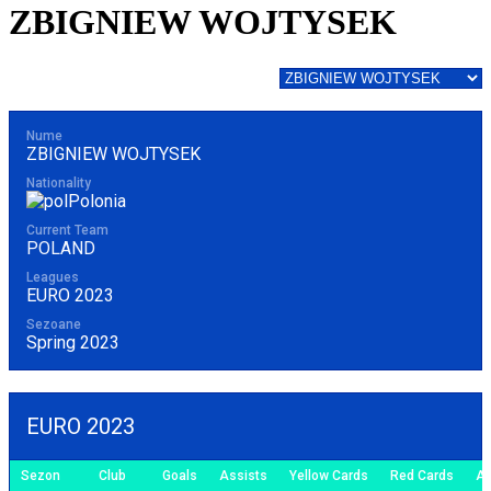
ZBIGNIEW WOJTYSEK
Nume
ZBIGNIEW WOJTYSEK
Nationality
Polonia
Current Team
POLAND
Leagues
EURO 2023
Sezoane
Spring 2023
EURO 2023
Sezon
Club
Goals
Assists
Yellow Cards
Red Cards
Ap