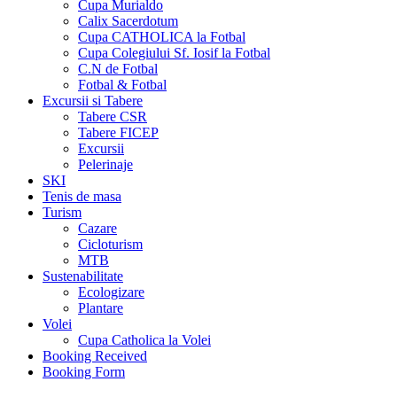
Cupa Murialdo
Calix Sacerdotum
Cupa CATHOLICA la Fotbal
Cupa Colegiului Sf. Iosif la Fotbal
C.N de Fotbal
Fotbal & Fotbal
Excursii si Tabere
Tabere CSR
Tabere FICEP
Excursii
Pelerinaje
SKI
Tenis de masa
Turism
Cazare
Cicloturism
MTB
Sustenabilitate
Ecologizare
Plantare
Volei
Cupa Catholica la Volei
Booking Received
Booking Form