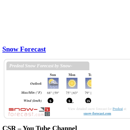
Snow Forecast
View detailed snow forecast for
Predeal
at:
snow-forecast.com
CSR – You Tube Channel