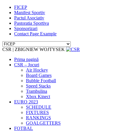
FICEP
Manifest Sportiv
Pactul Asociativ
Pastoratia Sportiva
Sponsorizari
Contact Page Example
CSR | ZBIGNIEW WOJTYSEK
Prima pagină
CSR – Jocuri
Air Hockey
Board Games
Bubble Football
Speed Stacks
Trambulina
Xbox Kinect
EURO 2023
SCHEDULE
FIXTURES
RANKINGS
GOALGETTERS
FOTBAL