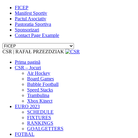
FICEP
Manifest Sportiv
Pactul Asociativ
Pastoratia Sportiva
Sponsorizari
Contact Page Example
CSR | RAFAŁ PRZEZDZIAK
Prima pagină
CSR – Jocuri
Air Hockey
Board Games
Bubble Football
Speed Stacks
Trambulina
Xbox Kinect
EURO 2023
SCHEDULE
FIXTURES
RANKINGS
GOALGETTERS
FOTBAL