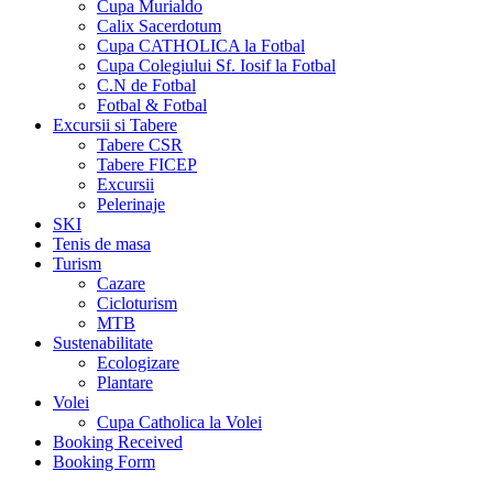
Cupa Murialdo
Calix Sacerdotum
Cupa CATHOLICA la Fotbal
Cupa Colegiului Sf. Iosif la Fotbal
C.N de Fotbal
Fotbal & Fotbal
Excursii si Tabere
Tabere CSR
Tabere FICEP
Excursii
Pelerinaje
SKI
Tenis de masa
Turism
Cazare
Cicloturism
MTB
Sustenabilitate
Ecologizare
Plantare
Volei
Cupa Catholica la Volei
Booking Received
Booking Form