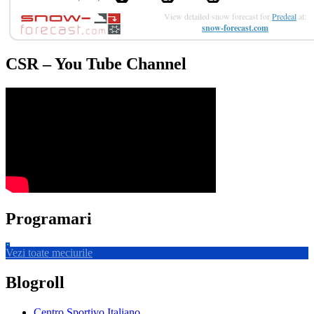
View detailed snow forecast for
Predeal
at:
snow-forecast.com
CSR – You Tube Channel
Programari
Vezi toate meciurile
Blogroll
Centro Sportivo Italiano