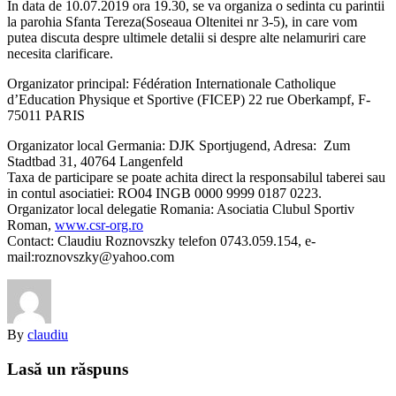
In data de 10.07.2019 ora 19.30, se va organiza o sedinta cu parintii
la parohia Sfanta Tereza(Soseaua Oltenitei nr 3-5), in care vom
putea discuta despre ultimele detalii si despre alte nelamuriri care
necesita clarificare.
Organizator principal: Fédération Internationale Catholique
d’Education Physique et Sportive (FICEP) 22 rue Oberkampf, F-
75011 PARIS
Organizator local Germania: DJK Sportjugend, Adresa: Zum
Stadtbad 31, 40764 Langenfeld
Taxa de participare se poate achita direct la responsabilul taberei sau
in contul asociatiei: RO04 INGB 0000 9999 0187 0223.
Organizator local delegatie Romania: Asociatia Clubul Sportiv
Roman,
www.csr-org.ro
Contact: Claudiu Roznovszky telefon 0743.059.154, e-
mail:roznovszky@yahoo.co
m
By
claudiu
Lasă un răspuns