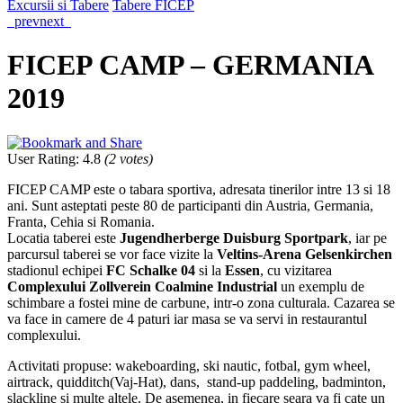
Excursii si Tabere
Tabere FICEP
prev
next
FICEP CAMP – GERMANIA
2019
User Rating
:
4.8
(
2
votes)
FICEP CAMP este o tabara sportiva, adresata tinerilor intre 13 si 18
ani. Sunt asteptati peste 80 de participanti din Austria, Germania,
Franta, Cehia si Romania.
Locatia taberei este
Jugendherberge Duisburg Sportpark
, iar pe
parcursul taberei se vor face vizite la
Veltins-Arena Gelsenkirchen
stadionul echipei
FC Schalke 04
si la
Essen
, cu vizitarea
Complexului Zollverein Coalmine Industrial
un exemplu de
schimbare a fostei mine de carbune, intr-o zona culturala. Cazarea se
va face in camere de 4 paturi iar masa se va servi in restaurantul
complexului.
Activitati propuse: wakeboarding, ski nautic, fotbal, gym wheel,
airtrack, quidditch(Vaj-Hat), dans, stand-up paddeling, badminton,
slackline si multe altele. De asemenea, in fiecare seara va fi cate un