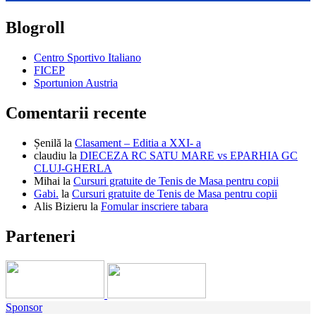
Blogroll
Centro Sportivo Italiano
FICEP
Sportunion Austria
Comentarii recente
Șenilă
la
Clasament – Editia a XXI- a
claudiu
la
DIECEZA RC SATU MARE vs EPARHIA GC
CLUJ-GHERLA
Mihai
la
Cursuri gratuite de Tenis de Masa pentru copii
Gabi.
la
Cursuri gratuite de Tenis de Masa pentru copii
Alis Bizieru
la
Fomular inscriere tabara
Parteneri
Sponsor