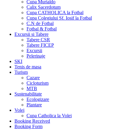
Cupa Murialdo
Calix Sacerdotum
Cupa CATHOLICA la Fotbal
Cupa Colegiului Sf. Iosif la Fotbal
C.N de Fotbal
Fotbal & Fotbal
Excursii si Tabere
Tabere CSR
Tabere FICEP
Excursii
Pelerinaje
SKI
Tenis de masa
Turism
Cazare
Cicloturism
MTB
Sustenabilitate
Ecologizare
Plantare
Volei
Cupa Catholica la Volei
Booking Received
Booking Form