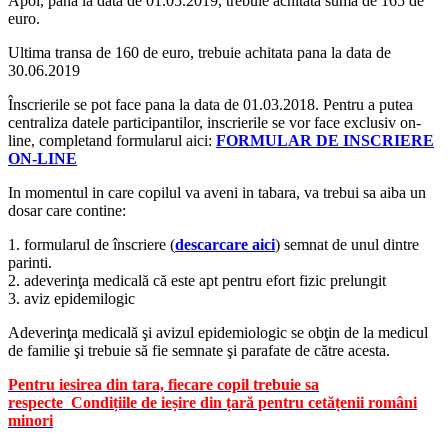
Apoi, pana la data de 01.05.2019, trebuie achitata suma de 165 de
euro.
Ultima transa de 160 de euro, trebuie achitata pana la data de
30.06.2019
Înscrierile se pot face pana la data de 01.03.2018. Pentru a putea
centraliza datele participantilor, inscrierile se vor face exclusiv on-
line, completand formularul aici:
FORMULAR DE INSCRIERE
ON-LINE
In momentul in care copilul va aveni in tabara, va trebui sa aiba un
dosar care contine:
1. formularul de înscriere (
descarcare aici
) semnat de unul dintre
parinti.
2. adeverinţa medicală că este apt pentru efort fizic prelungit
3. aviz epidemilogic
Adeverinţa medicală şi avizul epidemiologic se obţin de la medicul
de familie şi trebuie să fie semnate şi parafate de către acesta.
Pentru iesirea din tara, fiecare copil trebuie sa
respecte
Condițiile de ieșire din țară pentru cetățenii români
minori