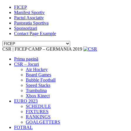
FICEP
Manifest Sportiv
Pactul Asociativ
Pastoratia Sportiva
Sponsorizari
Contact Page Example
CSR | FICEP CAMP – GERMANIA 2019
Prima pagină
CSR – Jocuri
Air Hockey
Board Games
Bubble Football
Speed Stacks
Trambulina
Xbox Kinect
EURO 2023
SCHEDULE
FIXTURES
RANKINGS
GOALGETTERS
FOTBAL