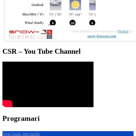
View detailed snow forecast for
Predeal
at:
snow-forecast.com
CSR – You Tube Channel
Programari
Vezi toate meciurile