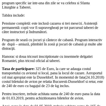
program specific iar intr-una din zile se va celebra si Sfanta
Liturghie a Taberei.
Tabăra include:
Pensiune completă: este inclusă cazarea si trei mese/zi. Asistență
permanentă: copii vor fi supravegheați pe tot parcursul taberei de
către instructori și îndrumători.
Program de seară cu jocuri și cântece de cabană. Program interactiv
de după – amiază, plimbări în zonă şi jocuri de cabană şi multe alte
distracţii.
Hanorac si doua tricouri inscriptionate cu insemnele delgatiei
Romaniei, plus tricoul oficial al taberei.
Taxa de participare:
325 de Euro, la care se adauga costul
transportului cu avionul si local, pana la locul de cazare. Aeroportul
cel mai apropiat este la Dusseldorf. In momentul de fata(24.10.2018)
costul biletului de avion pe relatia Bucuresti-Dusseldorf si retur, este
de 240 de euro cu bagajul de 23 de kg inclus.
Pentru inscriere, trebuie achitata suma de 240 de euro pana la data
de 01.03.2019, pentru achizitionarea biletelor de avion.