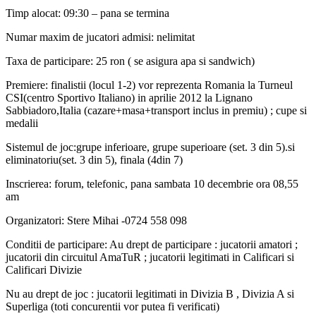
Timp alocat: 09:30 – pana se termina
Numar maxim de jucatori admisi: nelimitat
Taxa de participare: 25 ron ( se asigura apa si sandwich)
Premiere: finalistii (locul 1-2) vor reprezenta Romania la Turneul
CSI(centro Sportivo Italiano) in aprilie 2012 la Lignano
Sabbiadoro,Italia (cazare+masa+transport inclus in premiu) ; cupe si
medalii
Sistemul de joc:grupe inferioare, grupe superioare (set. 3 din 5).si
eliminatoriu(set. 3 din 5), finala (4din 7)
Inscrierea: forum, telefonic, pana sambata 10 decembrie ora 08,55
am
Organizatori: Stere Mihai -0724 558 098
Conditii de participare: Au drept de participare : jucatorii amatori ;
jucatorii din circuitul AmaTuR ; jucatorii legitimati in Calificari si
Calificari Divizie
Nu au drept de joc : jucatorii legitimati in Divizia B , Divizia A si
Superliga (toti concurentii vor putea fi verificati)