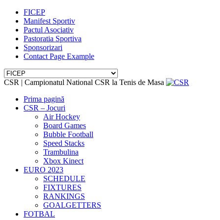
FICEP
Manifest Sportiv
Pactul Asociativ
Pastoratia Sportiva
Sponsorizari
Contact Page Example
CSR | Campionatul National CSR la Tenis de Masa
Prima pagină
CSR – Jocuri
Air Hockey
Board Games
Bubble Football
Speed Stacks
Trambulina
Xbox Kinect
EURO 2023
SCHEDULE
FIXTURES
RANKINGS
GOALGETTERS
FOTBAL