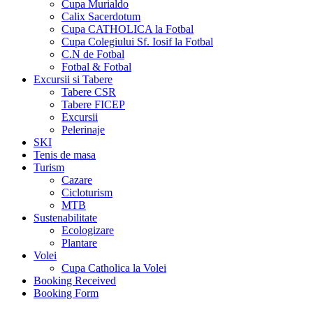
Cupa Murialdo
Calix Sacerdotum
Cupa CATHOLICA la Fotbal
Cupa Colegiului Sf. Iosif la Fotbal
C.N de Fotbal
Fotbal & Fotbal
Excursii si Tabere
Tabere CSR
Tabere FICEP
Excursii
Pelerinaje
SKI
Tenis de masa
Turism
Cazare
Cicloturism
MTB
Sustenabilitate
Ecologizare
Plantare
Volei
Cupa Catholica la Volei
Booking Received
Booking Form