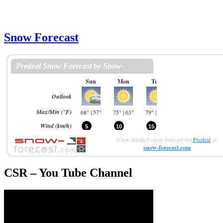
Snow Forecast
View detailed snow forecast for
Predeal
at:
snow-forecast.com
CSR – You Tube Channel