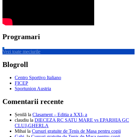
Programari
Vezi toate meciurile
Blogroll
Centro Sportivo Italiano
FICEP
Sportunion Austria
Comentarii recente
Șenilă
la
Clasament – Editia a XXI- a
claudiu
la
DIECEZA RC SATU MARE vs EPARHIA GC
CLUJ-GHERLA
Mihai
la
Cursuri gratuite de Tenis de Masa pentru copii
Gabi.
la
Cursuri gratuite de Tenis de Masa pentru copii